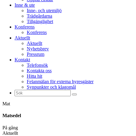
Inne & ute
Inne- och utemiljö
Trädgårdarna
Tillgänglighet
Konferens
Konferens
Aktuellt
Aktuellt
Nyhetsbrev
Pressrum
Kontakt
Telefonsök
Kontakta oss
Hitta hit
Felanmälan för externa hyresgäster
Synpunkter och klagomål
Sök
efter:
Mat
Matsedel
På gång
Aktuellt