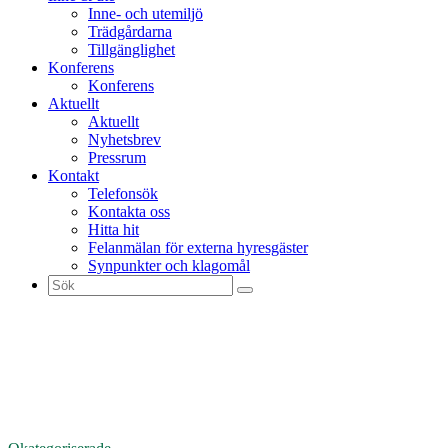
Inne- och utemiljö
Trädgårdarna
Tillgänglighet
Konferens
Konferens
Aktuellt
Aktuellt
Nyhetsbrev
Pressrum
Kontakt
Telefonsök
Kontakta oss
Hitta hit
Felanmälan för externa hyresgäster
Synpunkter och klagomål
Sök
efter: