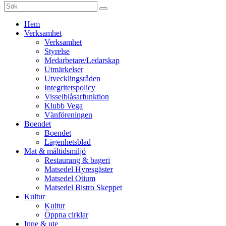
Sök
efter:
Gå
Hem
vidare
Verksamhet
till
Verksamhet
innehåll
Styrelse
Medarbetare/Ledarskap
Utmärkelser
Utvecklingsråden
Integritetspolicy
Visselblåsarfunktion
Klubb Vega
Vänföreningen
Boendet
Boendet
Lägenhetsblad
Mat & måltidsmiljö
Restaurang & bageri
Matsedel Hyresgäster
Matsedel Otium
Matsedel Bistro Skeppet
Kultur
Kultur
Öppna cirklar
Inne & ute