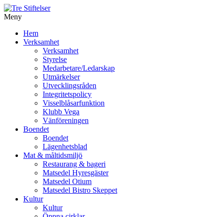
Meny
Gå
Hem
vidare
Verksamhet
till
Verksamhet
innehåll
Styrelse
Medarbetare/Ledarskap
Utmärkelser
Utvecklingsråden
Integritetspolicy
Visselblåsarfunktion
Klubb Vega
Vänföreningen
Boendet
Boendet
Lägenhetsblad
Mat & måltidsmiljö
Restaurang & bageri
Matsedel Hyresgäster
Matsedel Otium
Matsedel Bistro Skeppet
Kultur
Kultur
Öppna cirklar