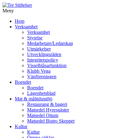
Meny
Gå
Hem
vidare
Verksamhet
till
Verksamhet
innehåll
Styrelse
Medarbetare/Ledarskap
Utmärkelser
Utvecklingsråden
Integritetspolicy
Visselblåsarfunktion
Klubb Vega
Vänföreningen
Boendet
Boendet
Lägenhetsblad
Mat & måltidsmiljö
Restaurang & bageri
Matsedel Hyresgäster
Matsedel Otium
Matsedel Bistro Skeppet
Kultur
Kultur
Öppna cirklar