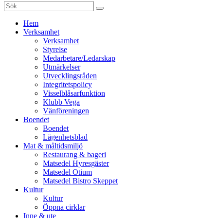
Sök
efter:
Gå
Hem
vidare
Verksamhet
till
Verksamhet
innehåll
Styrelse
Medarbetare/Ledarskap
Utmärkelser
Utvecklingsråden
Integritetspolicy
Visselblåsarfunktion
Klubb Vega
Vänföreningen
Boendet
Boendet
Lägenhetsblad
Mat & måltidsmiljö
Restaurang & bageri
Matsedel Hyresgäster
Matsedel Otium
Matsedel Bistro Skeppet
Kultur
Kultur
Öppna cirklar
Inne & ute