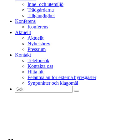
Inne- och utemiljö
Trädgårdarna
Tillgänglighet
Konferens
Konferens
Aktuellt
Aktuellt
Nyhetsbrev
Pressrum
Kontakt
Telefonsök
Kontakta oss
Hitta hit
Felanmälan för externa hyresgäster
Synpunkter och klagomål
Sök
efter: