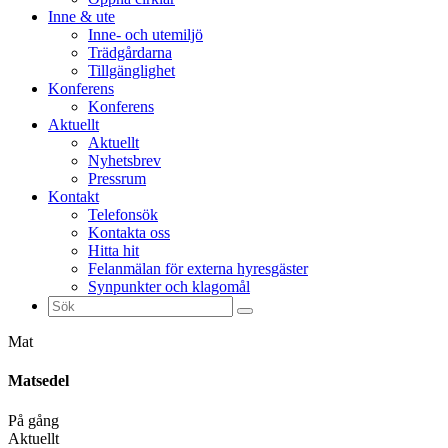
Inne & ute
Inne- och utemiljö
Trädgårdarna
Tillgänglighet
Konferens
Konferens
Aktuellt
Aktuellt
Nyhetsbrev
Pressrum
Kontakt
Telefonsök
Kontakta oss
Hitta hit
Felanmälan för externa hyresgäster
Synpunkter och klagomål
Sök
efter:
Mat
Matsedel
På gång
Aktuellt