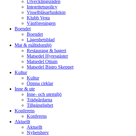
Utvecklingsråden
Integritetspolicy
Visselblåsarfunktion
Klubb Vega
Vänföreningen
Boendet
Boendet
Lägenhetsblad
Mat & måltidsmiljö
Restaurang & bageri
Matsedel Hyresgäster
Matsedel Otium
Matsedel Bistro Skeppet
Kultur
Kultur
Öppna cirklar
Inne & ute
Inne- och utemiljö
Trädgårdarna
Tillgänglighet
Konferens
Konferens
Aktuellt
Aktuellt
Nyhetsbrev