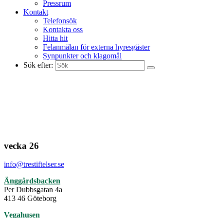
Pressrum
Kontakt
Telefonsök
Kontakta oss
Hitta hit
Felanmälan för externa hyresgäster
Synpunkter och klagomål
Sök efter:
vecka 26
info@trestiftelser.se
Änggårdsbacken
Per Dubbsgatan 4a
413 46 Göteborg
Vegahusen