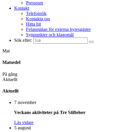
Pressrum
Kontakt
Telefonsök
Kontakta oss
Hitta hit
Felanmälan för externa hyresgäster
Synpunkter och klagomål
Sök efter:
Mat
Matsedel
På gång
Aktuellt
Aktuellt
7 november
Veckans aktiviteter på Tre Stiftelser
Läs vidare
5 augusti