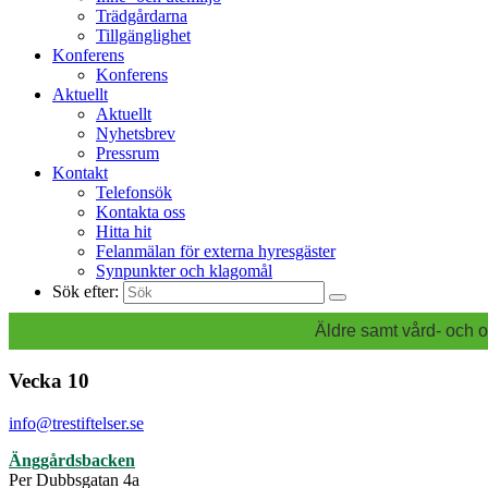
Trädgårdarna
Tillgänglighet
Konferens
Konferens
Aktuellt
Aktuellt
Nyhetsbrev
Pressrum
Kontakt
Telefonsök
Kontakta oss
Hitta hit
Felanmälan för externa hyresgäster
Synpunkter och klagomål
Sök efter:
Äldre samt vård- och o
Vecka 10
info@trestiftelser.se
Änggårdsbacken
Per Dubbsgatan 4a