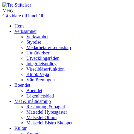
Meny
Gå vidare till innehåll
Hem
Verksamhet
Verksamhet
Styrelse
Medarbetare/Ledarskap
Utmärkelser
Utvecklingsråden
Integritetspolicy
Visselblåsarfunktion
Klubb Vega
Vänföreningen
Boendet
Boendet
Lägenhetsblad
Mat & måltidsmiljö
Restaurang & bageri
Matsedel Hyresgäster
Matsedel Otium
Matsedel Bistro Skeppet
Kultur
Kultur