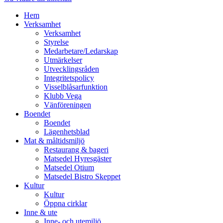
Hem
Verksamhet
Verksamhet
Styrelse
Medarbetare/Ledarskap
Utmärkelser
Utvecklingsråden
Integritetspolicy
Visselblåsarfunktion
Klubb Vega
Vänföreningen
Boendet
Boendet
Lägenhetsblad
Mat & måltidsmiljö
Restaurang & bageri
Matsedel Hyresgäster
Matsedel Otium
Matsedel Bistro Skeppet
Kultur
Kultur
Öppna cirklar
Inne & ute
Inne- och utemiljö