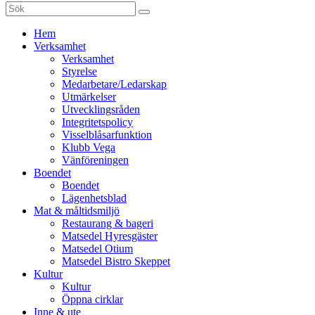
Sök
efter:
Gå
Hem
vidare
Verksamhet
till
Verksamhet
innehåll
Styrelse
Medarbetare/Ledarskap
Utmärkelser
Utvecklingsråden
Integritetspolicy
Visselblåsarfunktion
Klubb Vega
Vänföreningen
Boendet
Boendet
Lägenhetsblad
Mat & måltidsmiljö
Restaurang & bageri
Matsedel Hyresgäster
Matsedel Otium
Matsedel Bistro Skeppet
Kultur
Kultur
Öppna cirklar
Inne & ute