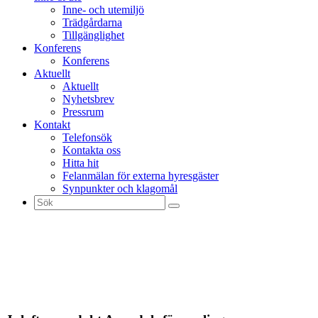
Inne- och utemiljö
Trädgårdarna
Tillgänglighet
Konferens
Konferens
Aktuellt
Aktuellt
Nyhetsbrev
Pressrum
Kontakt
Telefonsök
Kontakta oss
Hitta hit
Felanmälan för externa hyresgäster
Synpunkter och klagomål
Sök
efter: