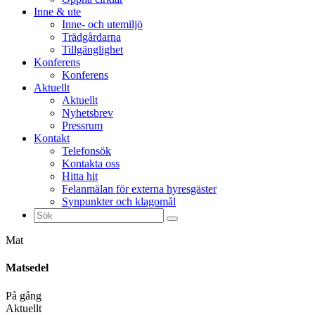
Inne & ute
Inne- och utemiljö
Trädgårdarna
Tillgänglighet
Konferens
Konferens
Aktuellt
Aktuellt
Nyhetsbrev
Pressrum
Kontakt
Telefonsök
Kontakta oss
Hitta hit
Felanmälan för externa hyresgäster
Synpunkter och klagomål
Sök
efter:
Mat
Matsedel
På gång
Aktuellt