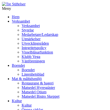
Meny
Gå
Hem
vidare
Verksamhet
till
Verksamhet
innehåll
Styrelse
Medarbetare/Ledarskap
Utmärkelser
Utvecklingsråden
Integritetspolicy
Visselblåsarfunktion
Klubb Vega
Vänföreningen
Boendet
Boendet
Lägenhetsblad
Mat & måltidsmiljö
Restaurang & bageri
Matsedel Hyresgäster
Matsedel Otium
Matsedel Bistro Skeppet
Kultur
Kultur
Öppna cirklar