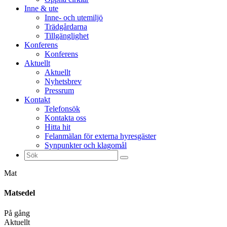
Inne & ute
Inne- och utemiljö
Trädgårdarna
Tillgänglighet
Konferens
Konferens
Aktuellt
Aktuellt
Nyhetsbrev
Pressrum
Kontakt
Telefonsök
Kontakta oss
Hitta hit
Felanmälan för externa hyresgäster
Synpunkter och klagomål
Sök
efter:
Mat
Matsedel
På gång
Aktuellt