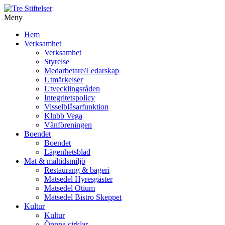
Meny
Gå
Hem
vidare
Verksamhet
till
Verksamhet
innehåll
Styrelse
Medarbetare/Ledarskap
Utmärkelser
Utvecklingsråden
Integritetspolicy
Visselblåsarfunktion
Klubb Vega
Vänföreningen
Boendet
Boendet
Lägenhetsblad
Mat & måltidsmiljö
Restaurang & bageri
Matsedel Hyresgäster
Matsedel Otium
Matsedel Bistro Skeppet
Kultur
Kultur
Öppna cirklar