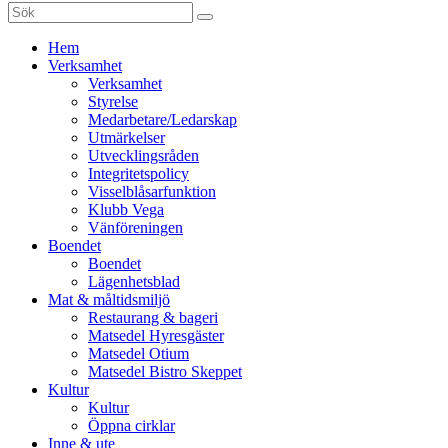
Sök
efter:
Gå
Hem
vidare
Verksamhet
till
Verksamhet
innehåll
Styrelse
Medarbetare/Ledarskap
Utmärkelser
Utvecklingsråden
Integritetspolicy
Visselblåsarfunktion
Klubb Vega
Vänföreningen
Boendet
Boendet
Lägenhetsblad
Mat & måltidsmiljö
Restaurang & bageri
Matsedel Hyresgäster
Matsedel Otium
Matsedel Bistro Skeppet
Kultur
Kultur
Öppna cirklar
Inne & ute