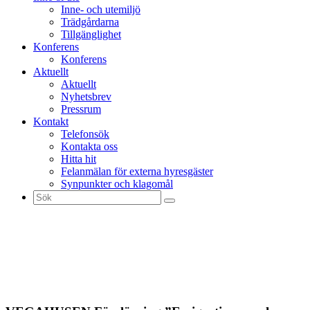
Inne- och utemiljö
Trädgårdarna
Tillgänglighet
Konferens
Konferens
Aktuellt
Aktuellt
Nyhetsbrev
Pressrum
Kontakt
Telefonsök
Kontakta oss
Hitta hit
Felanmälan för externa hyresgäster
Synpunkter och klagomål
Sök
efter: