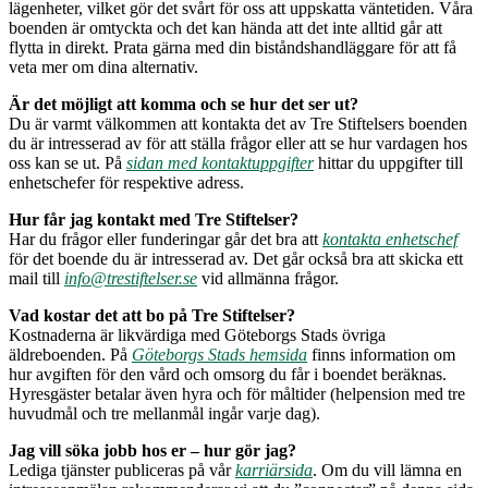
lägenheter, vilket gör det svårt för oss att uppskatta väntetiden. Våra
boenden är omtyckta och det kan hända att det inte alltid går att
flytta in direkt. Prata gärna med din biståndshandläggare för att få
veta mer om dina alternativ.
Är det möjligt att komma och se hur det ser ut?
Du är varmt välkommen att kontakta det av Tre Stiftelsers boenden
du är intresserad av för att ställa frågor eller att se hur vardagen hos
oss kan se ut. På
sidan med kontaktuppgifter
hittar du uppgifter till
enhetschefer för respektive adress.
Hur får jag kontakt med Tre Stiftelser?
Har du frågor eller funderingar går det bra att
kontakta enhetschef
för det boende du är intresserad av. Det går också bra att skicka ett
mail till
info@trestiftelser.se
vid allmänna frågor.
Vad kostar det att bo på Tre Stiftelser?
Kostnaderna är likvärdiga med Göteborgs Stads övriga
äldreboenden. På
Göteborgs Stads hemsida
finns information om
hur avgiften för den vård och omsorg du får i boendet beräknas.
Hyresgäster betalar även hyra och för måltider (helpension med tre
huvudmål och tre mellanmål ingår varje dag).
Jag vill söka jobb hos er – hur gör jag?
Lediga tjänster publiceras på vår
karriärsida
. Om du vill lämna en