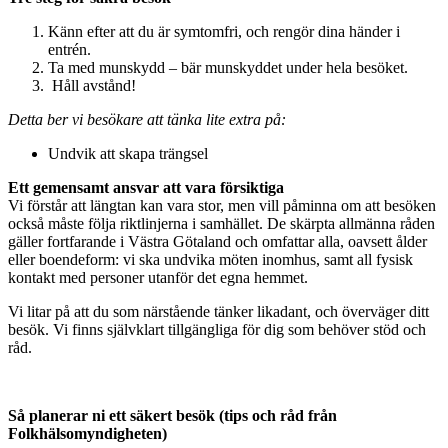
Känn efter att du är symtomfri, och rengör dina händer i
entrén.
Ta med munskydd – bär munskyddet under hela besöket.
Håll avstånd!
Detta ber vi besökare att tänka lite extra på:
Undvik att skapa trängsel
Ett gemensamt ansvar att vara försiktiga
Vi förstår att längtan kan vara stor, men vill påminna om att besöken
också måste följa riktlinjerna i samhället. De skärpta allmänna råden
gäller fortfarande i Västra Götaland och omfattar alla, oavsett ålder
eller boendeform: vi ska undvika möten inomhus, samt all fysisk
kontakt med personer utanför det egna hemmet.
Vi litar på att du som närstående tänker likadant, och överväger ditt
besök. Vi finns självklart tillgängliga för dig som behöver stöd och
råd.
Så planerar ni ett säkert besök (tips och råd från
Folkhälsomyndigheten)