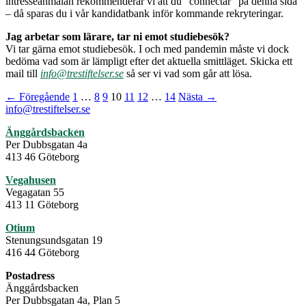
intresseanmälan rekommenderar vi att du ”connectar” på denna sida
– då sparas du i vår kandidatbank inför kommande rekryteringar.
Jag arbetar som lärare, tar ni emot studiebesök?
Vi tar gärna emot studiebesök. I och med pandemin måste vi dock
bedöma vad som är lämpligt efter det aktuella smittläget. Skicka ett
mail till
info@trestiftelser.se
så ser vi vad som går att lösa.
← Föregående
1
…
8
9
10
11
12
…
14
Nästa →
info@trestiftelser.se
Änggårdsbacken
Per Dubbsgatan 4a
413 46 Göteborg
Vegahusen
Vegagatan 55
413 11 Göteborg
Otium
Stenungsundsgatan 19
416 44 Göteborg
Postadress
Änggårdsbacken
Per Dubbsgatan 4a, Plan 5