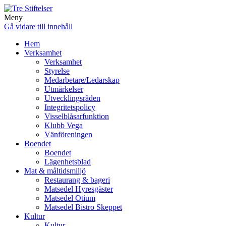
Meny
Gå vidare till innehåll
Hem
Verksamhet
Verksamhet
Styrelse
Medarbetare/Ledarskap
Utmärkelser
Utvecklingsråden
Integritetspolicy
Visselblåsarfunktion
Klubb Vega
Vänföreningen
Boendet
Boendet
Lägenhetsblad
Mat & måltidsmiljö
Restaurang & bageri
Matsedel Hyresgäster
Matsedel Otium
Matsedel Bistro Skeppet
Kultur
Kultur