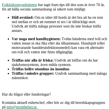
Folkhälsomyndigheten
har tagit fram tips till den som är över 70 år,
för att hålla sociala sammanhang så säkert som möjligt.
Håll avstånd:
Om ni sitter till bords är det bra att ha en tom
stol mellan er och att rummet ni ses i är tillräckligt stort.
Undvik att träffa många personer som du inte brukar träffa
annars.
Var noga med handhygienen:
Tvätta händerna med tvål och
vatten innan ni ska fika eller äta tillsammans. Handsprit (eller
motsvarande handdesinfektionsmedel) kan vara ett alternativ
om tvål och vatten inte finns tillgängligt.
Träffas när alla är friska:
Undvik att träffas om du har
sjukdomssymtom, även milda symtom.
Träffas hellre utomhus än inomhus
Träffas i mindre grupper:
Undvik sammanhang med många
människor.
Har du frågor eller funderingar?
Kontakta aktuell enhetschef, eller hör av dig till beredskapsgruppen
på
info@trestiftelser.se