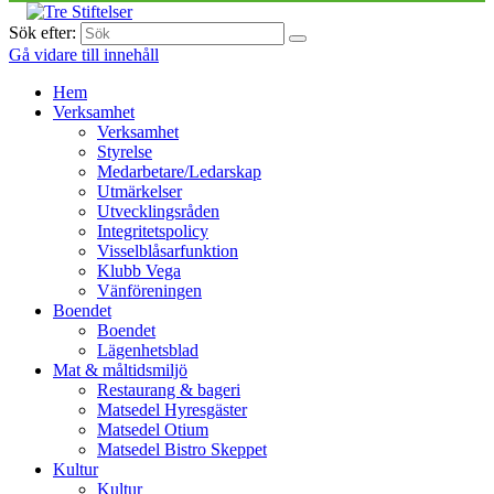
Sök efter:
Gå vidare till innehåll
Hem
Verksamhet
Verksamhet
Styrelse
Medarbetare/Ledarskap
Utmärkelser
Utvecklingsråden
Integritetspolicy
Visselblåsarfunktion
Klubb Vega
Vänföreningen
Boendet
Boendet
Lägenhetsblad
Mat & måltidsmiljö
Restaurang & bageri
Matsedel Hyresgäster
Matsedel Otium
Matsedel Bistro Skeppet
Kultur
Kultur