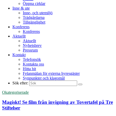
Öppna cirklar
Inne & ute
Inne- och utemiljö
Trädgårdarna
Tillgänglighet
Konferens
Konferens
Aktuellt
Aktuellt
Nyhetsbrev
Pressrum
Kontakt
Telefonsök
Kontakta oss
Hitta hit
Felanmälan för externa hyresgäster
Synpunkter och klagomål
Sök efter:
Okategoriserade
Magiskt! Se film från invigning av Tovertafel på Tre
Stiftelser