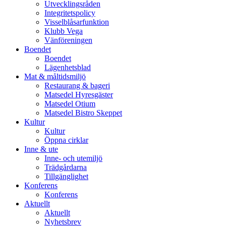
Utvecklingsråden
Integritetspolicy
Visselblåsarfunktion
Klubb Vega
Vänföreningen
Boendet
Boendet
Lägenhetsblad
Mat & måltidsmiljö
Restaurang & bageri
Matsedel Hyresgäster
Matsedel Otium
Matsedel Bistro Skeppet
Kultur
Kultur
Öppna cirklar
Inne & ute
Inne- och utemiljö
Trädgårdarna
Tillgänglighet
Konferens
Konferens
Aktuellt
Aktuellt
Nyhetsbrev