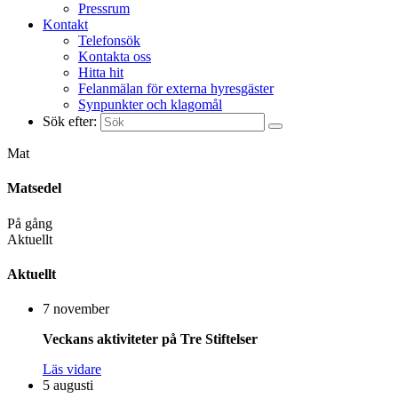
Pressrum
Kontakt
Telefonsök
Kontakta oss
Hitta hit
Felanmälan för externa hyresgäster
Synpunkter och klagomål
Sök efter:
Mat
Matsedel
På gång
Aktuellt
Aktuellt
7 november
Veckans aktiviteter på Tre Stiftelser
Läs vidare
5 augusti