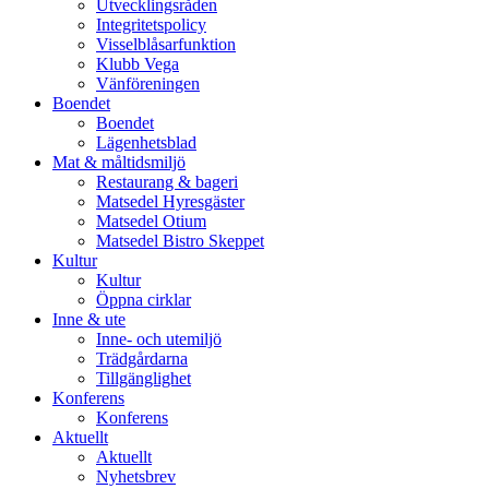
Utvecklingsråden
Integritetspolicy
Visselblåsarfunktion
Klubb Vega
Vänföreningen
Boendet
Boendet
Lägenhetsblad
Mat & måltidsmiljö
Restaurang & bageri
Matsedel Hyresgäster
Matsedel Otium
Matsedel Bistro Skeppet
Kultur
Kultur
Öppna cirklar
Inne & ute
Inne- och utemiljö
Trädgårdarna
Tillgänglighet
Konferens
Konferens
Aktuellt
Aktuellt
Nyhetsbrev