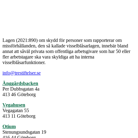
Lagen (2021:890) om skydd för personer som rapporterar om
missförhållanden, den så kallade visselblåsarlagen, innebär bland
annat att såväl privata som offentliga arbetsgivare som har 50 eller
fler arbetstagare ska vara skyldiga att ha interna
visselblåsarfunktioner.
info@trestiftelser.se
Änggårdsbacken
Per Dubbsgatan 4a
413 46 Göteborg
Vegahusen
Vegagatan 55
413 11 Göteborg
Otium
Stenungsundsgatan 19
416 44 Göteborg