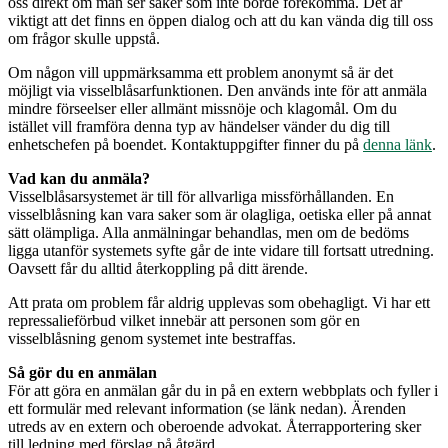
oss direkt om man ser saker som inte borde förekomma. Det är
viktigt att det finns en öppen dialog och att du kan vända dig till oss
om frågor skulle uppstå.
Om någon vill uppmärksamma ett problem anonymt så är det
möjligt via visselblåsarfunktionen. Den används inte för att anmäla
mindre förseelser eller allmänt missnöje och klagomål. Om du
istället vill framföra denna typ av händelser vänder du dig till
enhetschefen på boendet. Kontaktuppgifter finner du på
denna länk
.
Vad kan du anmäla?
Visselblåsarsystemet är till för allvarliga missförhållanden. En
visselblåsning kan vara saker som är olagliga, oetiska eller på annat
sätt olämpliga. Alla anmälningar behandlas, men om de bedöms
ligga utanför systemets syfte går de inte vidare till fortsatt utredning.
Oavsett får du alltid återkoppling på ditt ärende.
Att prata om problem får aldrig upplevas som obehagligt. Vi har ett
repressalieförbud vilket innebär att personen som gör en
visselblåsning genom systemet inte bestraffas.
Så gör du en anmälan
För att göra en anmälan går du in på en extern webbplats och fyller i
ett formulär med relevant information (se länk nedan). Ärenden
utreds av en extern och oberoende advokat. Återrapportering sker
till ledning med förslag på åtgärd.