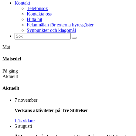
Kontakt
Telefonsök
Kontakta oss
Hitta hit
Felanmälan för externa hyresgäster
Synpunkter och klagomål
Sök
efter:
Mat
Matsedel
På gång
Aktuellt
Aktuellt
7 november
Veckans aktiviteter på Tre Stiftelser
Läs vidare
5 augusti