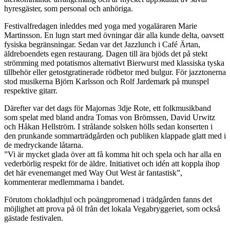
hyresgäster, som personal och anhöriga.
Festivalfredagen inleddes med yoga med yogaläraren Marie
Martinsson. En lugn start med övningar där alla kunde delta, oavsett
fysiska begränsningar. Sedan var det Jazzlunch i Café Ärtan,
äldreboendets egen restaurang. Dagen till ära bjöds det på stekt
strömming med potatismos alternativt Bierwurst med klassiska tyska
tillbehör eller getostgratinerade rödbetor med bulgur. För jazztonerna
stod musikerna Björn Karlsson och Rolf Jardemark på munspel
respektive gitarr.
Därefter var det dags för Majornas 3dje Rote, ett folkmusikband
som spelat med bland andra Tomas von Brömssen, David Urwitz
och Håkan Hellström. I strålande solsken hölls sedan konserten i
den prunkande sommarträdgården och publiken klappade glatt med i
de medryckande låtarna.
”Vi är mycket glada över att få komma hit och spela och har alla en
vederbörlig respekt för de äldre. Initiativet och idén att koppla ihop
det här evenemanget med Way Out West är fantastisk”,
kommenterar medlemmarna i bandet.
Förutom chokladhjul och poängpromenad i trädgården fanns det
möjlighet att prova på öl från det lokala Vegabryggeriet, som också
gästade festivalen.