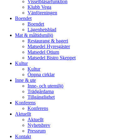
Visselblåsarfunktion
Klubb Vega
Vänföreningen
Boendet
Boendet
Lägenhetsblad
Mat & måltidsmiljö
Restaurang & bageri
Matsedel Hyresgäster
Matsedel Otium
Matsedel Bistro Skeppet
Kultur
Kultur
Öppna cirklar
Inne & ute
Inne- och utemiljö
Trädgårdarna
Tillgänglighet
Konferens
Konferens
Aktuellt
Aktuellt
Nyhetsbrev
Pressrum
Kontakt