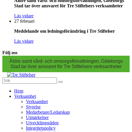
Äldre samt vård- och omsorgsförvaltningen, Göteborgs
Stad tar över ansvaret för Tre Stiftelsers verksamheter
Läs vidare
27 februari
Meddelande om ledningsförändring i Tre Stiftelser
Läs vidare
Följ oss
Äldre samt vård- och omsorgsförvaltningen, Göteborgs
Stad tar över ansvaret för Tre Stiftelsers verksamheter
Sök
efter:
Gå
Hem
vidare
Verksamhet
till
Verksamhet
innehåll
Styrelse
Medarbetare/Ledarskap
Utmärkelser
Utvecklingsråden
Integritetspolicy