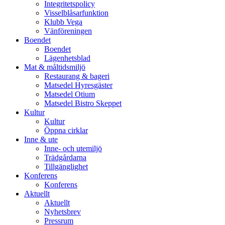
Integritetspolicy
Visselblåsarfunktion
Klubb Vega
Vänföreningen
Boendet
Boendet
Lägenhetsblad
Mat & måltidsmiljö
Restaurang & bageri
Matsedel Hyresgäster
Matsedel Otium
Matsedel Bistro Skeppet
Kultur
Kultur
Öppna cirklar
Inne & ute
Inne- och utemiljö
Trädgårdarna
Tillgänglighet
Konferens
Konferens
Aktuellt
Aktuellt
Nyhetsbrev
Pressrum