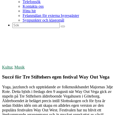
Telefonsök
Kontakta oss
Hitta hit
Felanmälan för externa hyresgäster
Synpunkter och klagomål
Sök
efter:
Kultur
,
Musik
Succé för Tre Stiftelsers egen festival Way Out Vega
Yoga, jazzlunch och uppträdande av folkmusikbandet Majornas 3dje
Rote. Detta bjöds i fredags den 9 augusti när Way Out Vega gick av
stapeln på Tre Stiftelsers äldreboende Vegahusen i Göteborg.
Äldreboendet är beläget precis intill Slottsskogen och för fyra år
sedan föddes idén om att skapa en alldeles egen version av den
populära festivalen Way Out West. Festivalen har nu blivit ett
återkommande arrangemang och är mycket uppskattat av såväl