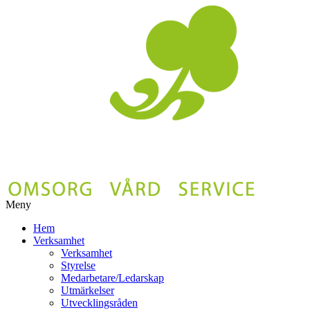
Meny
Gå
Hem
vidare
Verksamhet
till
Verksamhet
innehåll
Styrelse
Medarbetare/Ledarskap
Utmärkelser
Utvecklingsråden