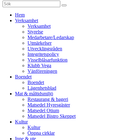
Sök
efter:
Gå
Hem
vidare
Verksamhet
till
Verksamhet
innehåll
Styrelse
Medarbetare/Ledarskap
Utmärkelser
Utvecklingsråden
Integritetspolicy
Visselblåsarfunktion
Klubb Vega
Vänföreningen
Boendet
Boendet
Lägenhetsblad
Mat & måltidsmiljö
Restaurang & bageri
Matsedel Hyresgäster
Matsedel Otium
Matsedel Bistro Skeppet
Kultur
Kultur
Öppna cirklar
Inne & ute