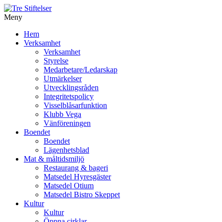
Meny
Gå
Hem
vidare
Verksamhet
till
Verksamhet
innehåll
Styrelse
Medarbetare/Ledarskap
Utmärkelser
Utvecklingsråden
Integritetspolicy
Visselblåsarfunktion
Klubb Vega
Vänföreningen
Boendet
Boendet
Lägenhetsblad
Mat & måltidsmiljö
Restaurang & bageri
Matsedel Hyresgäster
Matsedel Otium
Matsedel Bistro Skeppet
Kultur
Kultur
Öppna cirklar