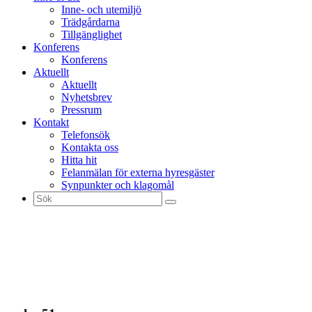
Inne- och utemiljö
Trädgårdarna
Tillgänglighet
Konferens
Konferens
Aktuellt
Aktuellt
Nyhetsbrev
Pressrum
Kontakt
Telefonsök
Kontakta oss
Hitta hit
Felanmälan för externa hyresgäster
Synpunkter och klagomål
Sök
efter: