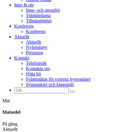
Inne & ute
Inne- och utemiljö
Trädgårdarna
Tillgänglighet
Konferens
Konferens
Aktuellt
Aktuellt
Nyhetsbrev
Pressrum
Kontakt
Telefonsök
Kontakta oss
Hitta hit
Felanmälan för externa hyresgäster
Synpunkter och klagomål
Sök
efter:
Mat
Matsedel
På gång
Aktuellt