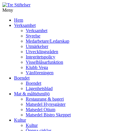
Meny
Gå
Hem
vidare
Verksamhet
till
Verksamhet
innehåll
Styrelse
Medarbetare/Ledarskap
Utmärkelser
Utvecklingsråden
Integritetspolicy
Visselblåsarfunktion
Klubb Vega
Vänföreningen
Boendet
Boendet
Lägenhetsblad
Mat & måltidsmiljö
Restaurang & bageri
Matsedel Hyresgäster
Matsedel Otium
Matsedel Bistro Skeppet
Kultur
Kultur
Öppna cirklar