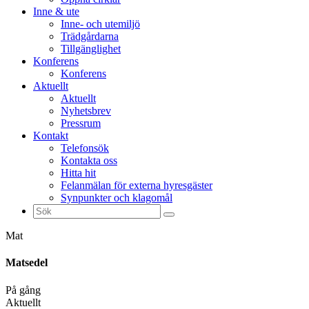
Inne & ute
Inne- och utemiljö
Trädgårdarna
Tillgänglighet
Konferens
Konferens
Aktuellt
Aktuellt
Nyhetsbrev
Pressrum
Kontakt
Telefonsök
Kontakta oss
Hitta hit
Felanmälan för externa hyresgäster
Synpunkter och klagomål
Sök
efter:
Mat
Matsedel
På gång
Aktuellt