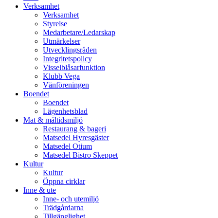
vidare
Verksamhet
till
Verksamhet
innehåll
Styrelse
Medarbetare/Ledarskap
Utmärkelser
Utvecklingsråden
Integritetspolicy
Visselblåsarfunktion
Klubb Vega
Vänföreningen
Boendet
Boendet
Lägenhetsblad
Mat & måltidsmiljö
Restaurang & bageri
Matsedel Hyresgäster
Matsedel Otium
Matsedel Bistro Skeppet
Kultur
Kultur
Öppna cirklar
Inne & ute
Inne- och utemiljö
Trädgårdarna
Tillgänglighet