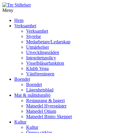
Meny
Gå
Hem
vidare
Verksamhet
till
Verksamhet
innehåll
Styrelse
Medarbetare/Ledarskap
Utmärkelser
Utvecklingsråden
Integritetspolicy
Visselblåsarfunktion
Klubb Vega
Vänföreningen
Boendet
Boendet
Lägenhetsblad
Mat & måltidsmiljö
Restaurang & bageri
Matsedel Hyresgäster
Matsedel Otium
Matsedel Bistro Skeppet
Kultur
Kultur
Öppna cirklar