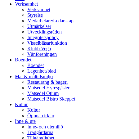
vidare
Verksamhet
till
Verksamhet
innehåll
Styrelse
Medarbetare/Ledarskap
Utmärkelser
Utvecklingsråden
Integritetspolicy
Visselblåsarfunktion
Klubb Vega
Vänföreningen
Boendet
Boendet
Lägenhetsblad
Mat & måltidsmiljö
Restaurang & bageri
Matsedel Hyresgäster
Matsedel Otium
Matsedel Bistro Skeppet
Kultur
Kultur
Öppna cirklar
Inne & ute
Inne- och utemiljö
Trädgårdarna
Tillgänglighet