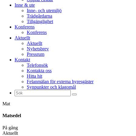
Inne & ute
Inne- och utemiljö
Trädgårdarna
Tillgänglighet
Konferens
Konferens
Aktuellt
Aktuellt
Nyhetsbrev
Pressrum
Kontakt
Telefonsök
Kontakta oss
Hitta hit
Felanmälan för externa hyresgäster
Synpunkter och klagomål
Sök
efter:
Mat
Matsedel
På gång
Aktuellt