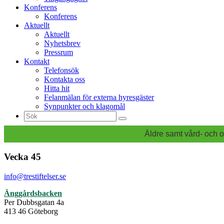
Konferens
Konferens
Aktuellt
Aktuellt
Nyhetsbrev
Pressrum
Kontakt
Telefonsök
Kontakta oss
Hitta hit
Felanmälan för externa hyresgäster
Synpunkter och klagomål
Sök
efter:
Äldre samt vård- och o
Vecka 45
info@trestiftelser.se
Änggårdsbacken
Per Dubbsgatan 4a
413 46 Göteborg