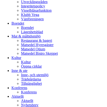
Utvecklingsråden
Integritetspolicy
Visselblåsarfunktion
Klubb Vega
Vänföreningen
Boendet
Boendet
Lägenhetsblad
Mat & måltidsmiljö
Restaurang & bageri
Matsedel Hyresgäster
Matsedel Otium
Matsedel Bistro Skeppet
Kultur
Kultur
Öppna cirklar
Inne & ute
Inne- och utemiljö
Trädgårdarna
Tillgänglighet
Konferens
Konferens
Aktuellt
Aktuellt
Nyhetsbrev