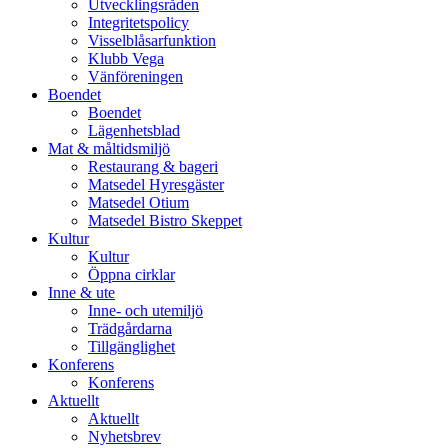
Utvecklingsråden
Integritetspolicy
Visselblåsarfunktion
Klubb Vega
Vänföreningen
Boendet
Boendet
Lägenhetsblad
Mat & måltidsmiljö
Restaurang & bageri
Matsedel Hyresgäster
Matsedel Otium
Matsedel Bistro Skeppet
Kultur
Kultur
Öppna cirklar
Inne & ute
Inne- och utemiljö
Trädgårdarna
Tillgänglighet
Konferens
Konferens
Aktuellt
Aktuellt
Nyhetsbrev