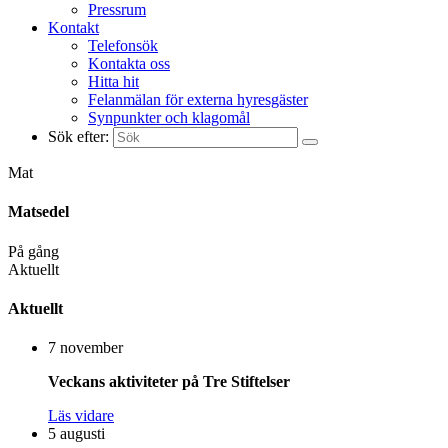
Pressrum
Kontakt
Telefonsök
Kontakta oss
Hitta hit
Felanmälan för externa hyresgäster
Synpunkter och klagomål
Sök efter:
Mat
Matsedel
På gång
Aktuellt
Aktuellt
7 november
Veckans aktiviteter på Tre Stiftelser
Läs vidare
5 augusti