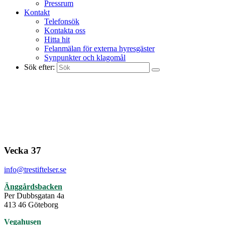
Pressrum
Kontakt
Telefonsök
Kontakta oss
Hitta hit
Felanmälan för externa hyresgäster
Synpunkter och klagomål
Sök efter:
Vecka 37
info@trestiftelser.se
Änggårdsbacken
Per Dubbsgatan 4a
413 46 Göteborg
Vegahusen