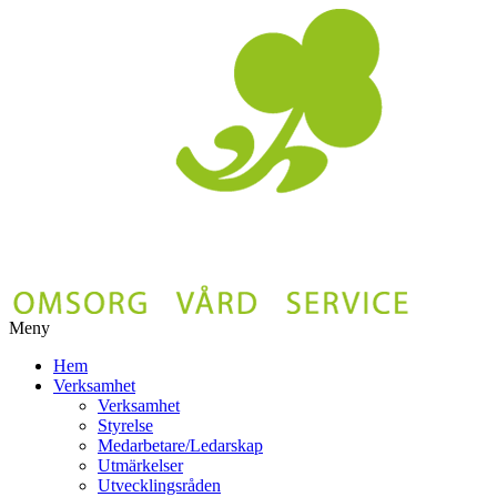
Meny
Gå
Hem
vidare
Verksamhet
till
Verksamhet
innehåll
Styrelse
Medarbetare/Ledarskap
Utmärkelser
Utvecklingsråden