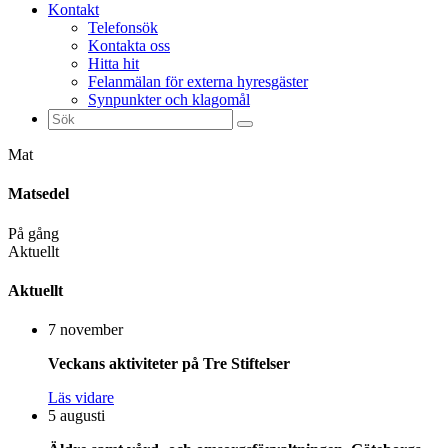
Kontakt
Telefonsök
Kontakta oss
Hitta hit
Felanmälan för externa hyresgäster
Synpunkter och klagomål
Sök
efter:
Mat
Matsedel
På gång
Aktuellt
Aktuellt
7 november
Veckans aktiviteter på Tre Stiftelser
Läs vidare
5 augusti