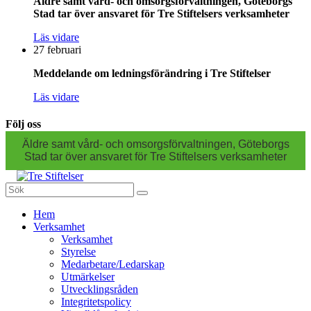
Äldre samt vård- och omsorgsförvaltningen, Göteborgs
Stad tar över ansvaret för Tre Stiftelsers verksamheter
Läs vidare
27 februari
Meddelande om ledningsförändring i Tre Stiftelser
Läs vidare
Följ oss
Äldre samt vård- och omsorgsförvaltningen, Göteborgs
Stad tar över ansvaret för Tre Stiftelsers verksamheter
Sök
efter:
Gå
Hem
vidare
Verksamhet
till
Verksamhet
innehåll
Styrelse
Medarbetare/Ledarskap
Utmärkelser
Utvecklingsråden
Integritetspolicy