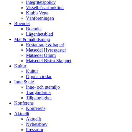
Integritetspolicy
Visselblåsarfunktion
Klubb Vega
Vänföreningen
Boendet
Boendet
Lägenhetsblad
Mat & måltidsmiljö
Restaurang & bageri
Matsedel Hyresgäster
Matsedel Otium
Matsedel Bistro Skeppet
Kultur
Kultur
Öppna cirklar
Inne & ute
Inne- och utemiljö
Trädgårdarna
Tillgänglighet
Konferens
Konferens
Aktuellt
Aktuellt
Nyhetsbrev
Pressrum