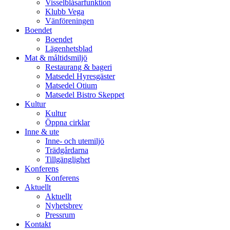
Visselblåsarfunktion
Klubb Vega
Vänföreningen
Boendet
Boendet
Lägenhetsblad
Mat & måltidsmiljö
Restaurang & bageri
Matsedel Hyresgäster
Matsedel Otium
Matsedel Bistro Skeppet
Kultur
Kultur
Öppna cirklar
Inne & ute
Inne- och utemiljö
Trädgårdarna
Tillgänglighet
Konferens
Konferens
Aktuellt
Aktuellt
Nyhetsbrev
Pressrum
Kontakt