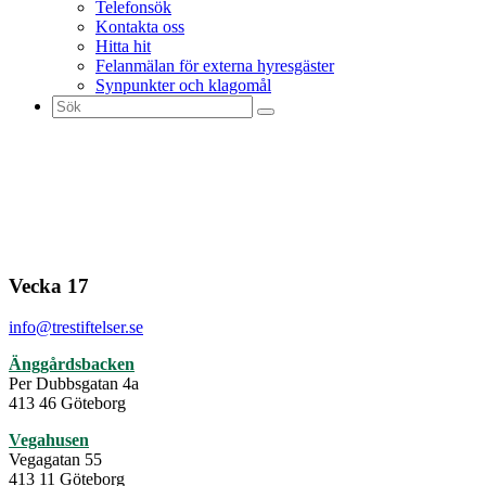
Telefonsök
Kontakta oss
Hitta hit
Felanmälan för externa hyresgäster
Synpunkter och klagomål
Sök
efter:
Vecka 17
info@trestiftelser.se
Änggårdsbacken
Per Dubbsgatan 4a
413 46 Göteborg
Vegahusen
Vegagatan 55
413 11 Göteborg