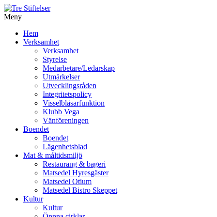
Meny
Gå
Hem
vidare
Verksamhet
till
Verksamhet
innehåll
Styrelse
Medarbetare/Ledarskap
Utmärkelser
Utvecklingsråden
Integritetspolicy
Visselblåsarfunktion
Klubb Vega
Vänföreningen
Boendet
Boendet
Lägenhetsblad
Mat & måltidsmiljö
Restaurang & bageri
Matsedel Hyresgäster
Matsedel Otium
Matsedel Bistro Skeppet
Kultur
Kultur
Öppna cirklar