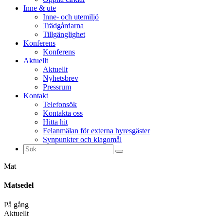
Inne & ute
Inne- och utemiljö
Trädgårdarna
Tillgänglighet
Konferens
Konferens
Aktuellt
Aktuellt
Nyhetsbrev
Pressrum
Kontakt
Telefonsök
Kontakta oss
Hitta hit
Felanmälan för externa hyresgäster
Synpunkter och klagomål
Sök
efter:
Mat
Matsedel
På gång
Aktuellt