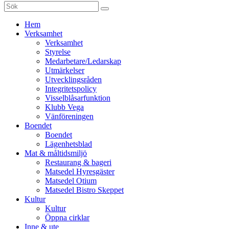
Sök
efter:
Gå
Hem
vidare
Verksamhet
till
Verksamhet
innehåll
Styrelse
Medarbetare/Ledarskap
Utmärkelser
Utvecklingsråden
Integritetspolicy
Visselblåsarfunktion
Klubb Vega
Vänföreningen
Boendet
Boendet
Lägenhetsblad
Mat & måltidsmiljö
Restaurang & bageri
Matsedel Hyresgäster
Matsedel Otium
Matsedel Bistro Skeppet
Kultur
Kultur
Öppna cirklar
Inne & ute