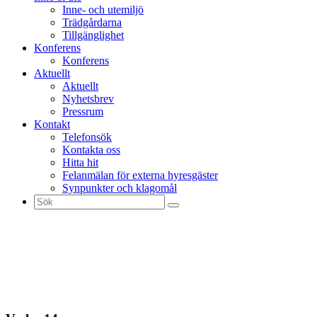
Inne- och utemiljö
Trädgårdarna
Tillgänglighet
Konferens
Konferens
Aktuellt
Aktuellt
Nyhetsbrev
Pressrum
Kontakt
Telefonsök
Kontakta oss
Hitta hit
Felanmälan för externa hyresgäster
Synpunkter och klagomål
Sök
efter: