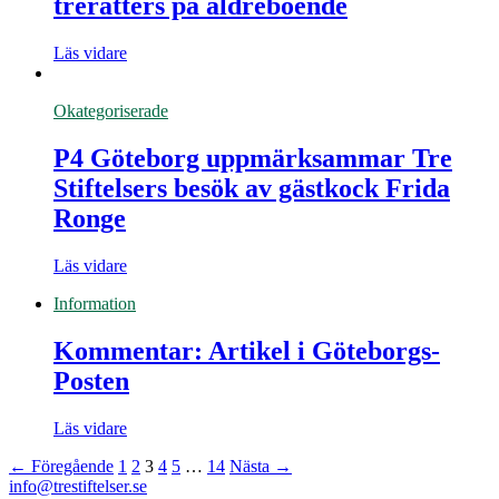
trerätters på äldreboende
Läs vidare
Okategoriserade
P4 Göteborg uppmärksammar Tre
Stiftelsers besök av gästkock Frida
Ronge
Läs vidare
Information
Kommentar: Artikel i Göteborgs-
Posten
Läs vidare
← Föregående
1
2
3
4
5
…
14
Nästa →
info@trestiftelser.se