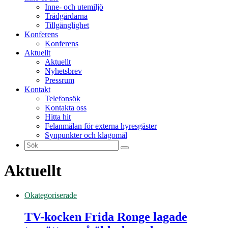
Inne- och utemiljö
Trädgårdarna
Tillgänglighet
Konferens
Konferens
Aktuellt
Aktuellt
Nyhetsbrev
Pressrum
Kontakt
Telefonsök
Kontakta oss
Hitta hit
Felanmälan för externa hyresgäster
Synpunkter och klagomål
Sök
efter:
Aktuellt
Okategoriserade
TV-kocken Frida Ronge lagade