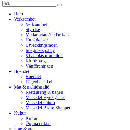
Sök
efter:
Gå
Hem
vidare
Verksamhet
till
Verksamhet
innehåll
Styrelse
Medarbetare/Ledarskap
Utmärkelser
Utvecklingsråden
Integritetspolicy
Visselblåsarfunktion
Klubb Vega
Vänföreningen
Boendet
Boendet
Lägenhetsblad
Mat & måltidsmiljö
Restaurang & bageri
Matsedel Hyresgäster
Matsedel Otium
Matsedel Bistro Skeppet
Kultur
Kultur
Öppna cirklar
Inne & ute