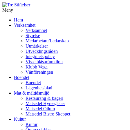
Meny
Gå
Hem
vidare
Verksamhet
till
Verksamhet
innehåll
Styrelse
Medarbetare/Ledarskap
Utmärkelser
Utvecklingsråden
Integritetspolicy
Visselblåsarfunktion
Klubb Vega
Vänföreningen
Boendet
Boendet
Lägenhetsblad
Mat & måltidsmiljö
Restaurang & bageri
Matsedel Hyresgäster
Matsedel Otium
Matsedel Bistro Skeppet
Kultur
Kultur
Öppna cirklar