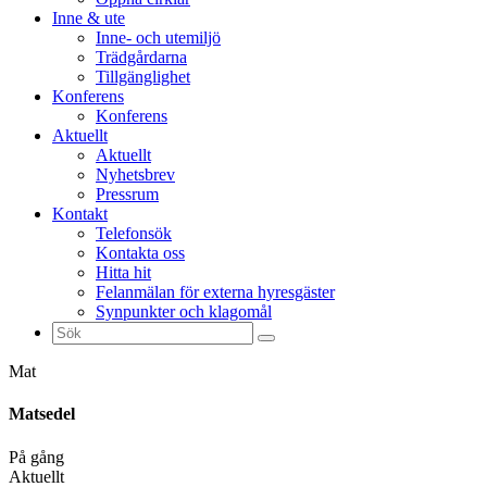
Inne & ute
Inne- och utemiljö
Trädgårdarna
Tillgänglighet
Konferens
Konferens
Aktuellt
Aktuellt
Nyhetsbrev
Pressrum
Kontakt
Telefonsök
Kontakta oss
Hitta hit
Felanmälan för externa hyresgäster
Synpunkter och klagomål
Sök
efter:
Mat
Matsedel
På gång
Aktuellt