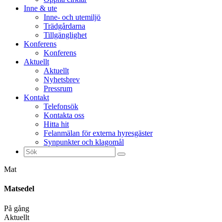
Inne & ute
Inne- och utemiljö
Trädgårdarna
Tillgänglighet
Konferens
Konferens
Aktuellt
Aktuellt
Nyhetsbrev
Pressrum
Kontakt
Telefonsök
Kontakta oss
Hitta hit
Felanmälan för externa hyresgäster
Synpunkter och klagomål
Sök
efter:
Mat
Matsedel
På gång
Aktuellt