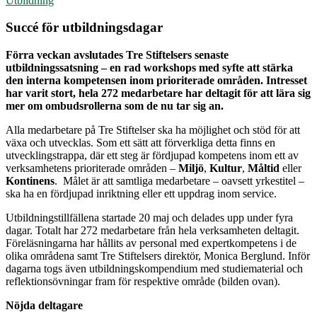
Utbildning
Succé för utbildningsdagar
Förra veckan avslutades Tre Stiftelsers senaste
utbildningssatsning – en rad workshops med syfte att stärka
den interna kompetensen inom prioriterade områden. Intresset
har varit stort, hela 272 medarbetare har deltagit för att lära sig
mer om ombudsrollerna som de nu tar sig an.
Alla medarbetare på Tre Stiftelser ska ha möjlighet och stöd för att
växa och utvecklas. Som ett sätt att förverkliga detta finns en
utvecklingstrappa, där ett steg är fördjupad kompetens inom ett av
verksamhetens prioriterade områden –
Miljö
,
Kultur
,
Måltid
eller
Kontinens
. Målet är att samtliga medarbetare – oavsett yrkestitel –
ska ha en fördjupad inriktning eller ett uppdrag inom service.
Utbildningstillfällena startade 20 maj och delades upp under fyra
dagar. Totalt har 272 medarbetare från hela verksamheten deltagit.
Föreläsningarna har hållits av personal med expertkompetens i de
olika områdena samt Tre Stiftelsers direktör, Monica Berglund. Inför
dagarna togs även utbildningskompendium med studiematerial och
reflektionsövningar fram för respektive område (bilden ovan).
Nöjda deltagare