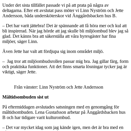
Under det sista tillfället passade vi på att prata på några av
deltagarna. Efter ett avslutat pass möter vi Linn Nyström och Jette
Andersson, båda undersköterskor vid Änggårdsbacken hus B.
– Det har varit jättebra! Det är spännande att få höra mer och kul att
bli inspirerad. När jag hörde att jag skulle bli miljöombud blev jag så
glad. Det känns bra att säkerställa att våra hyresgäster har fina
miljöer, säger Linn.
Även Jette har valt att fördjupa sig inom området miljö.
– Jag tror att miljöombudsrollen passar mig bra. Jag gillar färg, form
och praktiska funktioner. Att det finns smarta lösningar tycker jag är
viktigt, säger Jette.
Från vänster: Linn Nyström och Jette Andersson
Måltidsombuden sist ut
På eftermiddagen avslutades satsningen med en genomgång för
måltidsombuden. Lena Gustafsson arbetar på Änggårdsbacken hus
B och har tidigare varit kulturombud.
– Det var mycket idag som jag kände igen, men det är bra med en