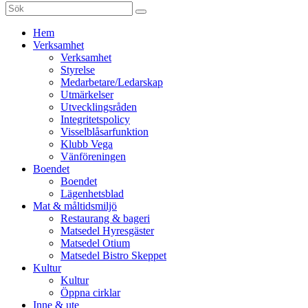
Sök
efter:
Gå
Hem
vidare
Verksamhet
till
Verksamhet
innehåll
Styrelse
Medarbetare/Ledarskap
Utmärkelser
Utvecklingsråden
Integritetspolicy
Visselblåsarfunktion
Klubb Vega
Vänföreningen
Boendet
Boendet
Lägenhetsblad
Mat & måltidsmiljö
Restaurang & bageri
Matsedel Hyresgäster
Matsedel Otium
Matsedel Bistro Skeppet
Kultur
Kultur
Öppna cirklar
Inne & ute