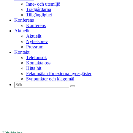
Inne- och utemiljö
Trädgårdarna
Tillgänglighet
Konferens
Konferens
Aktuellt
Aktuellt
Nyhetsbrev
Pressrum
Kontakt
Telefonsök
Kontakta oss
Hitta hit
Felanmälan för externa hyresgäster
Synpunkter och klagomål
Sök
efter: