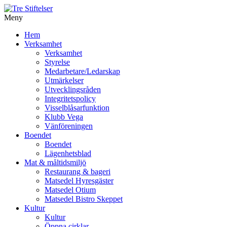
Meny
Gå
Hem
vidare
Verksamhet
till
Verksamhet
innehåll
Styrelse
Medarbetare/Ledarskap
Utmärkelser
Utvecklingsråden
Integritetspolicy
Visselblåsarfunktion
Klubb Vega
Vänföreningen
Boendet
Boendet
Lägenhetsblad
Mat & måltidsmiljö
Restaurang & bageri
Matsedel Hyresgäster
Matsedel Otium
Matsedel Bistro Skeppet
Kultur
Kultur
Öppna cirklar