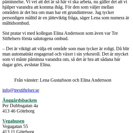
påminnelse. Vi vet att det är så här vi ska arbeta, nu gäller det att vi
hjälper varandra att komma ihåg. För den som väljer mellan
områden är det bra om man har ett grundintresse. Jag tycker
personligen måltid är en jätteviktig fråga, säger Lena som numera är
måltidsombud.
Sist pratar vi med kollegan Elina Andersson som även var Tre
Stiftelsers första salutogena ombud.
– Det är viktigt att välja ett område som man tycker är roligt. Då blir
man automatiskt engagerad och växer i sin yrkesroll. Det är mycket
som vi måste påminna varandra om, så det är bra att sådana här
dagar görs, avslutar Elina.
Från vänster: Lena Gustafsson och Elina Andersson
info@trestiftelser.se
Änggårdsbacken
Per Dubbsgatan 4a
413 46 Göteborg
Vegahusen
Vegagatan 55
413 11 Göteborg