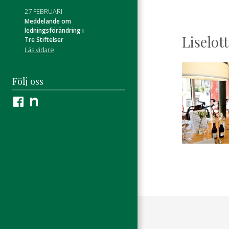
27 FEBRUARI
Meddelande om
ledningsförändring i
Liselot
Tre Stiftelser
Läs vidare
Följ oss