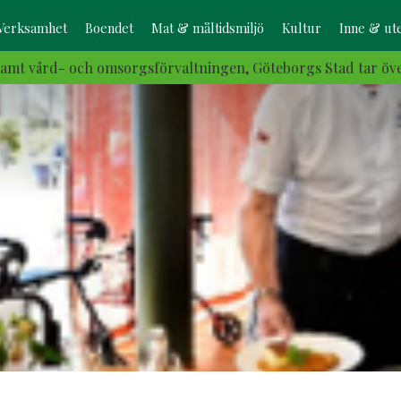
Verksamhet
Boendet
Mat & måltidsmiljö
Kultur
Inne & ut
samt vård- och omsorgsförvaltningen, Göteborgs Stad tar öve