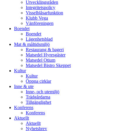
Utvecklingsråden
Integritetspolicy
Visselblåsarfunktion
Klubb Vega
Vänföreningen
Boendet
Boendet
Lägenhetsblad
Mat & måltidsmiljö
Restaurang & bageri
Matsedel Hyresgäster
Matsedel Otium
Matsedel Bistro Skeppet
Kultur
Kultur
Öppna cirklar
Inne & ute
Inne- och utemiljö
Trädgårdarna
Tillgänglighet
Konferens
Konferens
Aktuellt
Aktuellt
Nyhetsbrev