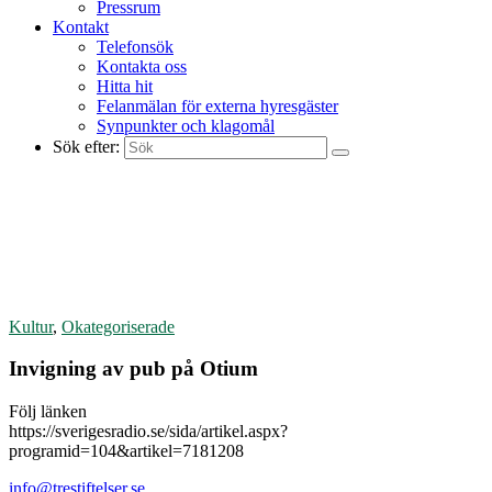
Pressrum
Kontakt
Telefonsök
Kontakta oss
Hitta hit
Felanmälan för externa hyresgäster
Synpunkter och klagomål
Sök efter:
Kultur
,
Okategoriserade
Invigning av pub på Otium
Följ länken
https://sverigesradio.se/sida/artikel.aspx?
programid=104&artikel=7181208
info@trestiftelser.se