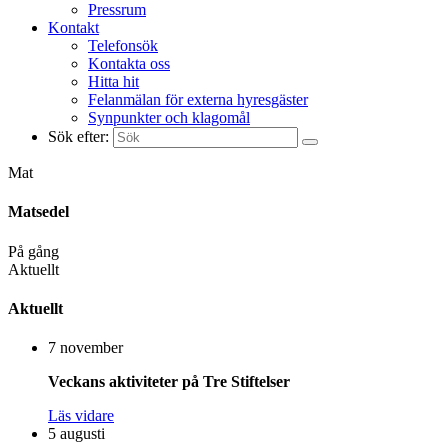
Pressrum
Kontakt
Telefonsök
Kontakta oss
Hitta hit
Felanmälan för externa hyresgäster
Synpunkter och klagomål
Sök efter:
Mat
Matsedel
På gång
Aktuellt
Aktuellt
7 november
Veckans aktiviteter på Tre Stiftelser
Läs vidare
5 augusti