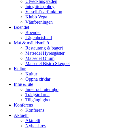
Utvecklingsråden
Integritetspolicy
Visselblåsarfunktion
Klubb Vega
Vänföreningen
Boendet
Boendet
Lägenhetsblad
Mat & måltidsmiljö
Restaurang & bageri
Matsedel Hyresgäster
Matsedel Otium
Matsedel Bistro Skeppet
Kultur
Kultur
Öppna cirklar
Inne & ute
Inne- och utemiljö
Trädgårdarna
Tillgänglighet
Konferens
Konferens
Aktuellt
Aktuellt
Nyhetsbrev