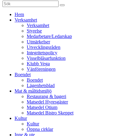
Sök
efter:
Gå
Hem
vidare
Verksamhet
till
Verksamhet
innehåll
Styrelse
Medarbetare/Ledarskap
Utmärkelser
Utvecklingsråden
Integritetspolicy
Visselblåsarfunktion
Klubb Vega
Vänföreningen
Boendet
Boendet
Lägenhetsblad
Mat & måltidsmiljö
Restaurang & bageri
Matsedel Hyresgäster
Matsedel Otium
Matsedel Bistro Skeppet
Kultur
Kultur
Öppna cirklar
Inne & ute