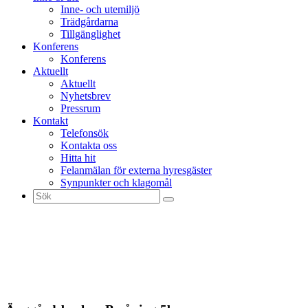
Inne- och utemiljö
Trädgårdarna
Tillgänglighet
Konferens
Konferens
Aktuellt
Aktuellt
Nyhetsbrev
Pressrum
Kontakt
Telefonsök
Kontakta oss
Hitta hit
Felanmälan för externa hyresgäster
Synpunkter och klagomål
Sök
efter: