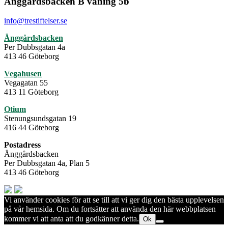
Änggårdsbacken B våning 5b
info@trestiftelser.se
Änggårdsbacken
Per Dubbsgatan 4a
413 46 Göteborg
Vegahusen
Vegagatan 55
413 11 Göteborg
Otium
Stenungsundsgatan 19
416 44 Göteborg
Postadress
Änggårdsbacken
Per Dubbsgatan 4a, Plan 5
413 46 Göteborg
Vi använder cookies för att se till att vi ger dig den bästa upplevelsen
på vår hemsida. Om du fortsätter att använda den här webbplatsen
kommer vi att anta att du godkänner detta.
Ok