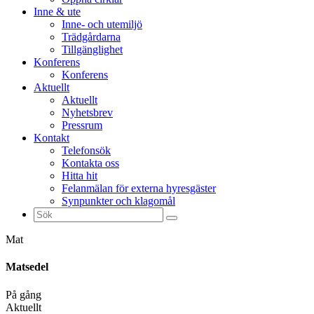
Inne & ute
Inne- och utemiljö
Trädgårdarna
Tillgänglighet
Konferens
Konferens
Aktuellt
Aktuellt
Nyhetsbrev
Pressrum
Kontakt
Telefonsök
Kontakta oss
Hitta hit
Felanmälan för externa hyresgäster
Synpunkter och klagomål
Sök
efter:
Mat
Matsedel
På gång
Aktuellt