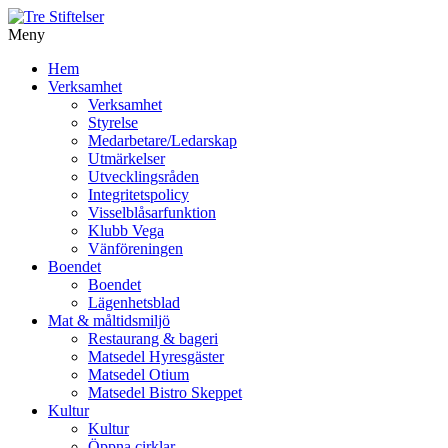
Meny
Gå
Hem
vidare
Verksamhet
till
Verksamhet
innehåll
Styrelse
Medarbetare/Ledarskap
Utmärkelser
Utvecklingsråden
Integritetspolicy
Visselblåsarfunktion
Klubb Vega
Vänföreningen
Boendet
Boendet
Lägenhetsblad
Mat & måltidsmiljö
Restaurang & bageri
Matsedel Hyresgäster
Matsedel Otium
Matsedel Bistro Skeppet
Kultur
Kultur
Öppna cirklar