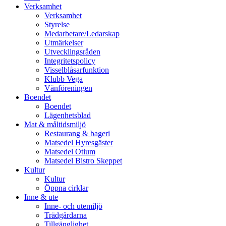
vidare
Verksamhet
till
Verksamhet
innehåll
Styrelse
Medarbetare/Ledarskap
Utmärkelser
Utvecklingsråden
Integritetspolicy
Visselblåsarfunktion
Klubb Vega
Vänföreningen
Boendet
Boendet
Lägenhetsblad
Mat & måltidsmiljö
Restaurang & bageri
Matsedel Hyresgäster
Matsedel Otium
Matsedel Bistro Skeppet
Kultur
Kultur
Öppna cirklar
Inne & ute
Inne- och utemiljö
Trädgårdarna
Tillgänglighet