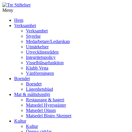
Meny
Gå
Hem
vidare
Verksamhet
till
Verksamhet
innehåll
Styrelse
Medarbetare/Ledarskap
Utmärkelser
Utvecklingsråden
Integritetspolicy
Visselblåsarfunktion
Klubb Vega
Vänföreningen
Boendet
Boendet
Lägenhetsblad
Mat & måltidsmiljö
Restaurang & bageri
Matsedel Hyresgäster
Matsedel Otium
Matsedel Bistro Skeppet
Kultur
Kultur
Öppna cirklar