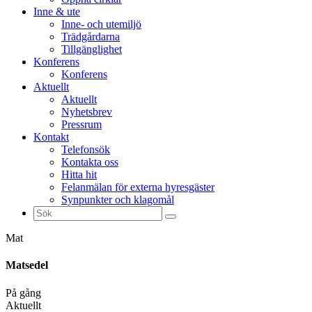
Inne & ute
Inne- och utemiljö
Trädgårdarna
Tillgänglighet
Konferens
Konferens
Aktuellt
Aktuellt
Nyhetsbrev
Pressrum
Kontakt
Telefonsök
Kontakta oss
Hitta hit
Felanmälan för externa hyresgäster
Synpunkter och klagomål
Sök
efter:
Mat
Matsedel
På gång
Aktuellt