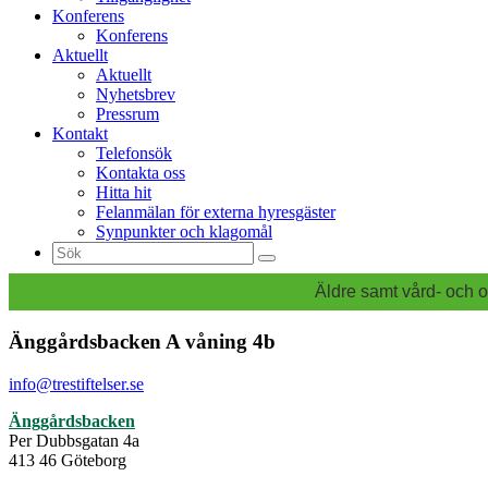
Konferens
Konferens
Aktuellt
Aktuellt
Nyhetsbrev
Pressrum
Kontakt
Telefonsök
Kontakta oss
Hitta hit
Felanmälan för externa hyresgäster
Synpunkter och klagomål
Sök
efter:
Äldre samt vård- och o
Änggårdsbacken A våning 4b
info@trestiftelser.se
Änggårdsbacken
Per Dubbsgatan 4a
413 46 Göteborg