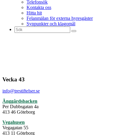
Telefonsök
Kontakta oss
Hitta hit
Felanmälan för externa hyresgäster
Synpunkter och klagomål
Sök
efter:
Vecka 43
info@trestiftelser.se
Änggårdsbacken
Per Dubbsgatan 4a
413 46 Göteborg
Vegahusen
Vegagatan 55
413 11 Göteborg