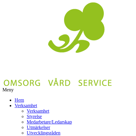
Meny
Gå
Hem
vidare
Verksamhet
till
Verksamhet
innehåll
Styrelse
Medarbetare/Ledarskap
Utmärkelser
Utvecklingsråden