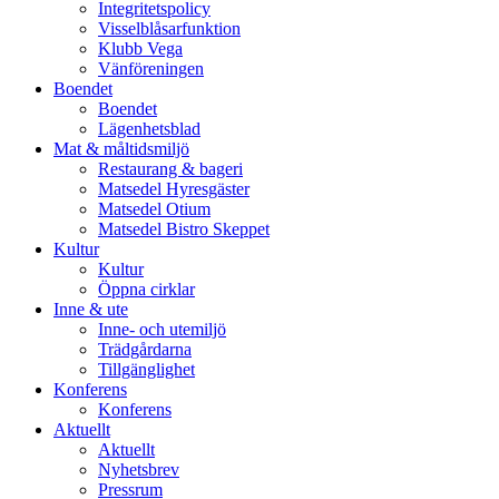
Integritetspolicy
Visselblåsarfunktion
Klubb Vega
Vänföreningen
Boendet
Boendet
Lägenhetsblad
Mat & måltidsmiljö
Restaurang & bageri
Matsedel Hyresgäster
Matsedel Otium
Matsedel Bistro Skeppet
Kultur
Kultur
Öppna cirklar
Inne & ute
Inne- och utemiljö
Trädgårdarna
Tillgänglighet
Konferens
Konferens
Aktuellt
Aktuellt
Nyhetsbrev
Pressrum