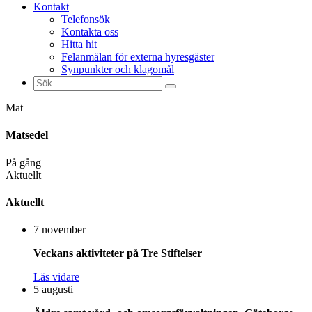
Kontakt
Telefonsök
Kontakta oss
Hitta hit
Felanmälan för externa hyresgäster
Synpunkter och klagomål
Sök
efter:
Mat
Matsedel
På gång
Aktuellt
Aktuellt
7 november
Veckans aktiviteter på Tre Stiftelser
Läs vidare
5 augusti