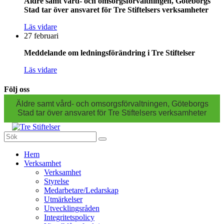
Äldre samt vård- och omsorgsförvaltningen, Göteborgs
Stad tar över ansvaret för Tre Stiftelsers verksamheter
Läs vidare
27 februari
Meddelande om ledningsförändring i Tre Stiftelser
Läs vidare
Följ oss
Äldre samt vård- och omsorgsförvaltningen, Göteborgs
Stad tar över ansvaret för Tre Stiftelsers verksamheter
Sök
efter:
Gå
Hem
vidare
Verksamhet
till
Verksamhet
innehåll
Styrelse
Medarbetare/Ledarskap
Utmärkelser
Utvecklingsråden
Integritetspolicy