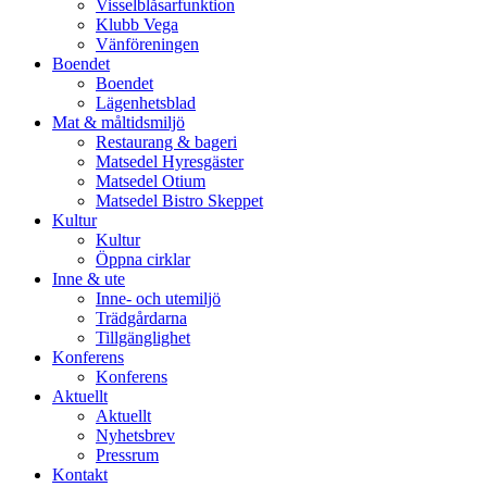
Visselblåsarfunktion
Klubb Vega
Vänföreningen
Boendet
Boendet
Lägenhetsblad
Mat & måltidsmiljö
Restaurang & bageri
Matsedel Hyresgäster
Matsedel Otium
Matsedel Bistro Skeppet
Kultur
Kultur
Öppna cirklar
Inne & ute
Inne- och utemiljö
Trädgårdarna
Tillgänglighet
Konferens
Konferens
Aktuellt
Aktuellt
Nyhetsbrev
Pressrum
Kontakt