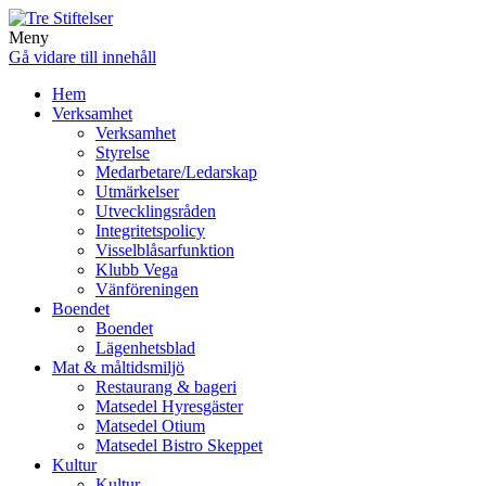
Meny
Gå vidare till innehåll
Hem
Verksamhet
Verksamhet
Styrelse
Medarbetare/Ledarskap
Utmärkelser
Utvecklingsråden
Integritetspolicy
Visselblåsarfunktion
Klubb Vega
Vänföreningen
Boendet
Boendet
Lägenhetsblad
Mat & måltidsmiljö
Restaurang & bageri
Matsedel Hyresgäster
Matsedel Otium
Matsedel Bistro Skeppet
Kultur
Kultur