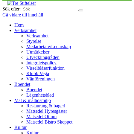
Sök efter:
Gå vidare till innehåll
Hem
Verksamhet
Verksamhet
Styrelse
Medarbetare/Ledarskap
Utmärkelser
Utvecklingsråden
Integritetspolicy
Visselblåsarfunktion
Klubb Vega
Vänföreningen
Boendet
Boendet
Lägenhetsblad
Mat & måltidsmiljö
Restaurang & bageri
Matsedel Hyresgäster
Matsedel Otium
Matsedel Bistro Skeppet
Kultur
Kultur