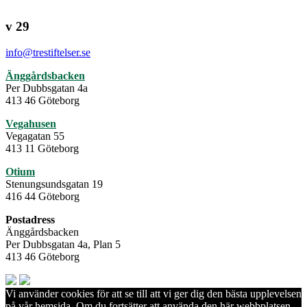
v 29
info@trestiftelser.se
Änggårdsbacken
Per Dubbsgatan 4a
413 46 Göteborg
Vegahusen
Vegagatan 55
413 11 Göteborg
Otium
Stenungsundsgatan 19
416 44 Göteborg
Postadress
Änggårdsbacken
Per Dubbsgatan 4a, Plan 5
413 46 Göteborg
Vi använder cookies för att se till att vi ger dig den bästa upplevelsen
på vår hemsida. Om du fortsätter att använda den här webbplatsen