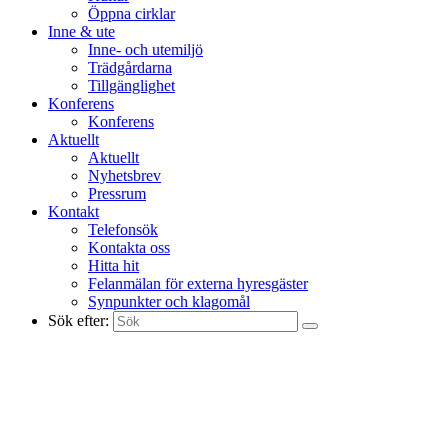
Öppna cirklar
Inne & ute
Inne- och utemiljö
Trädgårdarna
Tillgänglighet
Konferens
Konferens
Aktuellt
Aktuellt
Nyhetsbrev
Pressrum
Kontakt
Telefonsök
Kontakta oss
Hitta hit
Felanmälan för externa hyresgäster
Synpunkter och klagomål
Sök efter: