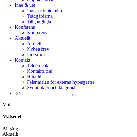
Inne & ute
Inne- och utemiljö
Trädgårdarna
Tillgänglighet
Konferens
Konferens
Aktuellt
Aktuellt
Nyhetsbrev
Pressrum
Kontakt
Telefonsök
Kontakta oss
Hitta hit
Felanmälan för externa hyresgäster
Synpunkter och klagomål
Sök
efter:
Mat
Matsedel
På gång
Aktuellt