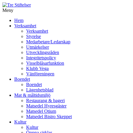
Meny
Gå
Hem
vidare
Verksamhet
till
Verksamhet
innehåll
Styrelse
Medarbetare/Ledarskap
Utmärkelser
Utvecklingsråden
Integritetspolicy
Visselblåsarfunktion
Klubb Vega
Vänföreningen
Boendet
Boendet
Lägenhetsblad
Mat & måltidsmiljö
Restaurang & bageri
Matsedel Hyresgäster
Matsedel Otium
Matsedel Bistro Skeppet
Kultur
Kultur
Öppna cirklar