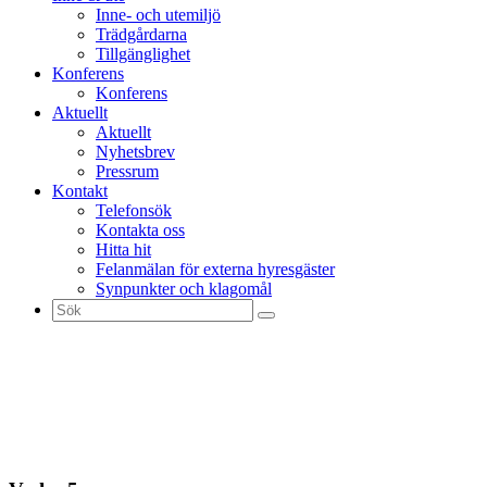
Inne- och utemiljö
Trädgårdarna
Tillgänglighet
Konferens
Konferens
Aktuellt
Aktuellt
Nyhetsbrev
Pressrum
Kontakt
Telefonsök
Kontakta oss
Hitta hit
Felanmälan för externa hyresgäster
Synpunkter och klagomål
Sök
efter: