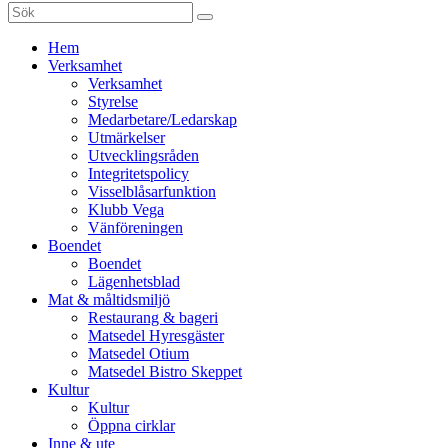
Sök
efter:
Gå
Hem
vidare
Verksamhet
till
Verksamhet
innehåll
Styrelse
Medarbetare/Ledarskap
Utmärkelser
Utvecklingsråden
Integritetspolicy
Visselblåsarfunktion
Klubb Vega
Vänföreningen
Boendet
Boendet
Lägenhetsblad
Mat & måltidsmiljö
Restaurang & bageri
Matsedel Hyresgäster
Matsedel Otium
Matsedel Bistro Skeppet
Kultur
Kultur
Öppna cirklar
Inne & ute