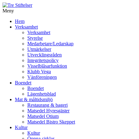
Meny
Gå
Hem
vidare
Verksamhet
till
Verksamhet
innehåll
Styrelse
Medarbetare/Ledarskap
Utmärkelser
Utvecklingsråden
Integritetspolicy
Visselblåsarfunktion
Klubb Vega
Vänföreningen
Boendet
Boendet
Lägenhetsblad
Mat & måltidsmiljö
Restaurang & bageri
Matsedel Hyresgäster
Matsedel Otium
Matsedel Bistro Skeppet
Kultur
Kultur
Öppna cirklar