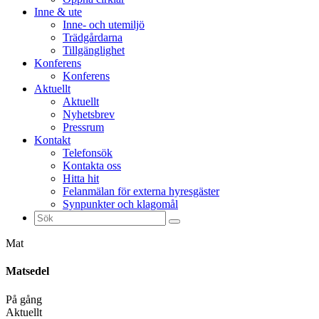
Inne & ute
Inne- och utemiljö
Trädgårdarna
Tillgänglighet
Konferens
Konferens
Aktuellt
Aktuellt
Nyhetsbrev
Pressrum
Kontakt
Telefonsök
Kontakta oss
Hitta hit
Felanmälan för externa hyresgäster
Synpunkter och klagomål
Sök
efter:
Mat
Matsedel
På gång
Aktuellt