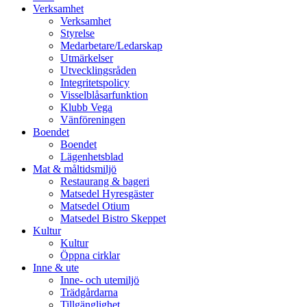
vidare
Verksamhet
till
Verksamhet
innehåll
Styrelse
Medarbetare/Ledarskap
Utmärkelser
Utvecklingsråden
Integritetspolicy
Visselblåsarfunktion
Klubb Vega
Vänföreningen
Boendet
Boendet
Lägenhetsblad
Mat & måltidsmiljö
Restaurang & bageri
Matsedel Hyresgäster
Matsedel Otium
Matsedel Bistro Skeppet
Kultur
Kultur
Öppna cirklar
Inne & ute
Inne- och utemiljö
Trädgårdarna
Tillgänglighet