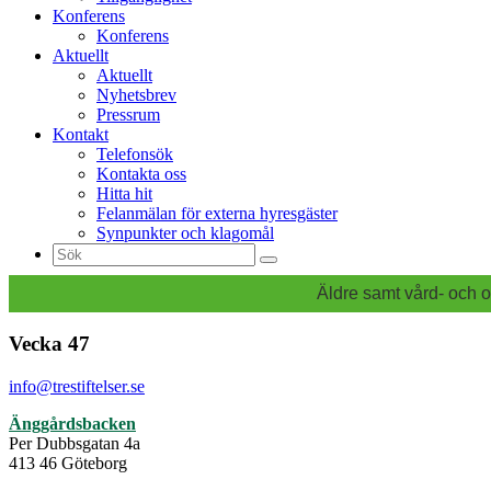
Konferens
Konferens
Aktuellt
Aktuellt
Nyhetsbrev
Pressrum
Kontakt
Telefonsök
Kontakta oss
Hitta hit
Felanmälan för externa hyresgäster
Synpunkter och klagomål
Sök
efter:
Äldre samt vård- och o
Vecka 47
info@trestiftelser.se
Änggårdsbacken
Per Dubbsgatan 4a
413 46 Göteborg