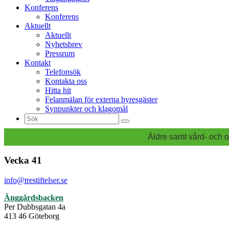
Konferens
Konferens
Aktuellt
Aktuellt
Nyhetsbrev
Pressrum
Kontakt
Telefonsök
Kontakta oss
Hitta hit
Felanmälan för externa hyresgäster
Synpunkter och klagomål
Sök
efter:
Äldre samt vård- och o
Vecka 41
info@trestiftelser.se
Änggårdsbacken
Per Dubbsgatan 4a
413 46 Göteborg