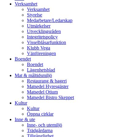
vidare
Verksamhet
till
Verksamhet
innehåll
Styrelse
Medarbetare/Ledarskap
Utmärkelser
Utvecklingsråden
Integritetspolicy
Visselblåsarfunktion
Klubb Vega
Vänföreningen
Boendet
Boendet
Lägenhetsblad
Mat & måltidsmiljö
Restaurang & bageri
Matsedel Hyresgäster
Matsedel Otium
Matsedel Bistro Skeppet
Kultur
Kultur
Öppna cirklar
Inne & ute
Inne- och utemiljö
Trädgårdarna
Tillgänglighet