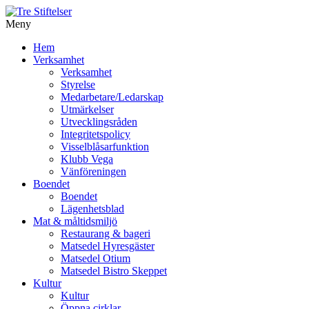
Meny
Gå
Hem
vidare
Verksamhet
till
Verksamhet
innehåll
Styrelse
Medarbetare/Ledarskap
Utmärkelser
Utvecklingsråden
Integritetspolicy
Visselblåsarfunktion
Klubb Vega
Vänföreningen
Boendet
Boendet
Lägenhetsblad
Mat & måltidsmiljö
Restaurang & bageri
Matsedel Hyresgäster
Matsedel Otium
Matsedel Bistro Skeppet
Kultur
Kultur
Öppna cirklar