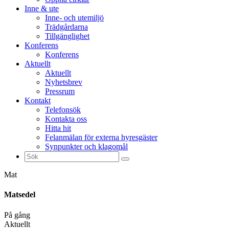
Inne & ute
Inne- och utemiljö
Trädgårdarna
Tillgänglighet
Konferens
Konferens
Aktuellt
Aktuellt
Nyhetsbrev
Pressrum
Kontakt
Telefonsök
Kontakta oss
Hitta hit
Felanmälan för externa hyresgäster
Synpunkter och klagomål
Sök
efter:
Mat
Matsedel
På gång
Aktuellt