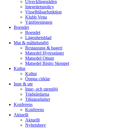
Utvecklingsråden
Integritetspolicy
Visselblåsarfunktion
Klubb Vega
Vänföreningen
Boendet
Boendet
Lägenhetsblad
Mat & måltidsmiljö
Restaurang & bageri
Matsedel Hyresgäster
Matsedel Otium
Matsedel Bistro Skeppet
Kultur
Kultur
Öppna cirklar
Inne & ute
Inne- och utemiljö
Trädgårdarna
Tillgänglighet
Konferens
Konferens
Aktuellt
Aktuellt
Nyhetsbrev