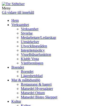
Meny
Gå vidare till innehåll
Hem
Verksamhet
Verksamhet
Styrelse
Medarbetare/Ledarskap
Utmärkelser
Utvecklingsråden
Integritetspolicy
Visselblåsarfunktion
Klubb Vega
Vänföreningen
Boendet
Boendet
Lägenhetsblad
Mat & måltidsmiljö
Restaurang & bageri
Matsedel Hyresgäster
Matsedel Otium
Matsedel Bistro Skeppet
Kultur
Kultur