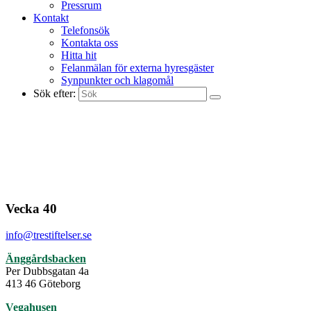
Pressrum
Kontakt
Telefonsök
Kontakta oss
Hitta hit
Felanmälan för externa hyresgäster
Synpunkter och klagomål
Sök efter:
Vecka 40
info@trestiftelser.se
Änggårdsbacken
Per Dubbsgatan 4a
413 46 Göteborg
Vegahusen