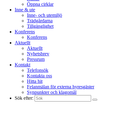
Öppna cirklar
Inne & ute
Inne- och utemiljö
Trädgårdarna
Tillgänglighet
Konferens
Konferens
Aktuellt
Aktuellt
Nyhetsbrev
Pressrum
Kontakt
Telefonsök
Kontakta oss
Hitta hit
Felanmälan för externa hyresgäster
Synpunkter och klagomål
Sök efter: