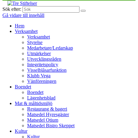
Sök efter:
Gå vidare till innehåll
Hem
Verksamhet
Verksamhet
Styrelse
Medarbetare/Ledarskap
Utmärkelser
Utvecklingsråden
Integritetspolicy
Visselblåsarfunktion
Klubb Vega
Vänföreningen
Boendet
Boendet
Lägenhetsblad
Mat & måltidsmiljö
Restaurang & bageri
Matsedel Hyresgäster
Matsedel Otium
Matsedel Bistro Skeppet
Kultur
Kultur