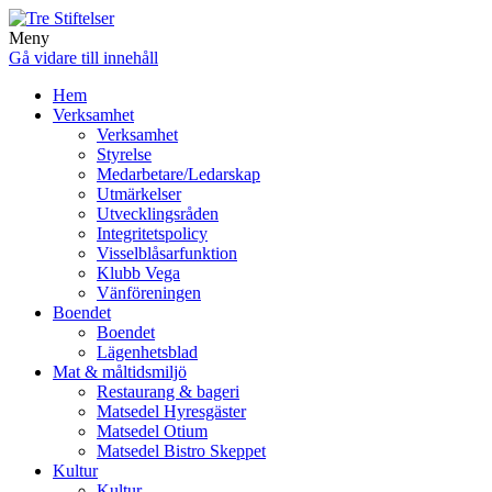
Meny
Gå vidare till innehåll
Hem
Verksamhet
Verksamhet
Styrelse
Medarbetare/Ledarskap
Utmärkelser
Utvecklingsråden
Integritetspolicy
Visselblåsarfunktion
Klubb Vega
Vänföreningen
Boendet
Boendet
Lägenhetsblad
Mat & måltidsmiljö
Restaurang & bageri
Matsedel Hyresgäster
Matsedel Otium
Matsedel Bistro Skeppet
Kultur
Kultur