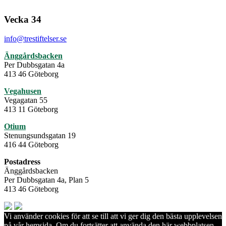
Vecka 34
info@trestiftelser.se
Änggårdsbacken
Per Dubbsgatan 4a
413 46 Göteborg
Vegahusen
Vegagatan 55
413 11 Göteborg
Otium
Stenungsundsgatan 19
416 44 Göteborg
Postadress
Änggårdsbacken
Per Dubbsgatan 4a, Plan 5
413 46 Göteborg
Vi använder cookies för att se till att vi ger dig den bästa upplevelsen
på vår hemsida. Om du fortsätter att använda den här webbplatsen