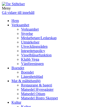
Meny
Gå vidare till innehåll
Hem
Verksamhet
Verksamhet
Styrelse
Medarbetare/Ledarskap
Utmärkelser
Utvecklingsråden
Integritetspolicy
Visselblåsarfunktion
Klubb Vega
Vänföreningen
Boendet
Boendet
Lägenhetsblad
Mat & måltidsmiljö
Restaurang & bageri
Matsedel Hyresgäster
Matsedel Otium
Matsedel Bistro Skeppet
Kultur
Kultur