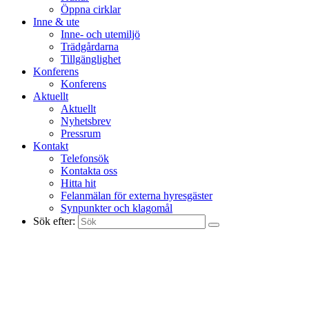
Öppna cirklar
Inne & ute
Inne- och utemiljö
Trädgårdarna
Tillgänglighet
Konferens
Konferens
Aktuellt
Aktuellt
Nyhetsbrev
Pressrum
Kontakt
Telefonsök
Kontakta oss
Hitta hit
Felanmälan för externa hyresgäster
Synpunkter och klagomål
Sök efter: