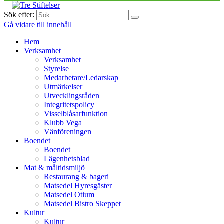
Sök efter:
Gå vidare till innehåll
Hem
Verksamhet
Verksamhet
Styrelse
Medarbetare/Ledarskap
Utmärkelser
Utvecklingsråden
Integritetspolicy
Visselblåsarfunktion
Klubb Vega
Vänföreningen
Boendet
Boendet
Lägenhetsblad
Mat & måltidsmiljö
Restaurang & bageri
Matsedel Hyresgäster
Matsedel Otium
Matsedel Bistro Skeppet
Kultur
Kultur