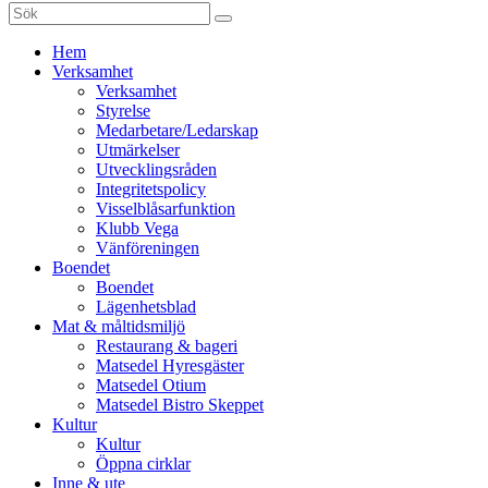
Sök
efter:
Gå
Hem
vidare
Verksamhet
till
Verksamhet
innehåll
Styrelse
Medarbetare/Ledarskap
Utmärkelser
Utvecklingsråden
Integritetspolicy
Visselblåsarfunktion
Klubb Vega
Vänföreningen
Boendet
Boendet
Lägenhetsblad
Mat & måltidsmiljö
Restaurang & bageri
Matsedel Hyresgäster
Matsedel Otium
Matsedel Bistro Skeppet
Kultur
Kultur
Öppna cirklar
Inne & ute