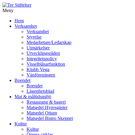
Meny
Gå
Hem
vidare
Verksamhet
till
Verksamhet
innehåll
Styrelse
Medarbetare/Ledarskap
Utmärkelser
Utvecklingsråden
Integritetspolicy
Visselblåsarfunktion
Klubb Vega
Vänföreningen
Boendet
Boendet
Lägenhetsblad
Mat & måltidsmiljö
Restaurang & bageri
Matsedel Hyresgäster
Matsedel Otium
Matsedel Bistro Skeppet
Kultur
Kultur
Öppna cirklar