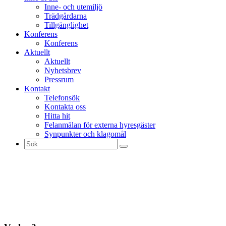
Inne- och utemiljö
Trädgårdarna
Tillgänglighet
Konferens
Konferens
Aktuellt
Aktuellt
Nyhetsbrev
Pressrum
Kontakt
Telefonsök
Kontakta oss
Hitta hit
Felanmälan för externa hyresgäster
Synpunkter och klagomål
Sök
efter: