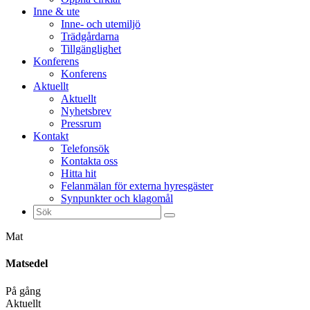
Inne & ute
Inne- och utemiljö
Trädgårdarna
Tillgänglighet
Konferens
Konferens
Aktuellt
Aktuellt
Nyhetsbrev
Pressrum
Kontakt
Telefonsök
Kontakta oss
Hitta hit
Felanmälan för externa hyresgäster
Synpunkter och klagomål
Sök
efter:
Mat
Matsedel
På gång
Aktuellt