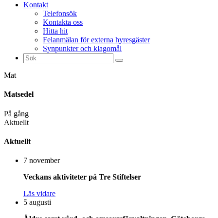
Kontakt
Telefonsök
Kontakta oss
Hitta hit
Felanmälan för externa hyresgäster
Synpunkter och klagomål
Sök
efter:
Mat
Matsedel
På gång
Aktuellt
Aktuellt
7 november
Veckans aktiviteter på Tre Stiftelser
Läs vidare
5 augusti