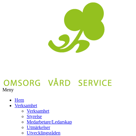
Meny
Gå
Hem
vidare
Verksamhet
till
Verksamhet
innehåll
Styrelse
Medarbetare/Ledarskap
Utmärkelser
Utvecklingsråden