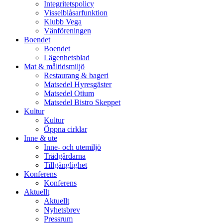
Integritetspolicy
Visselblåsarfunktion
Klubb Vega
Vänföreningen
Boendet
Boendet
Lägenhetsblad
Mat & måltidsmiljö
Restaurang & bageri
Matsedel Hyresgäster
Matsedel Otium
Matsedel Bistro Skeppet
Kultur
Kultur
Öppna cirklar
Inne & ute
Inne- och utemiljö
Trädgårdarna
Tillgänglighet
Konferens
Konferens
Aktuellt
Aktuellt
Nyhetsbrev
Pressrum