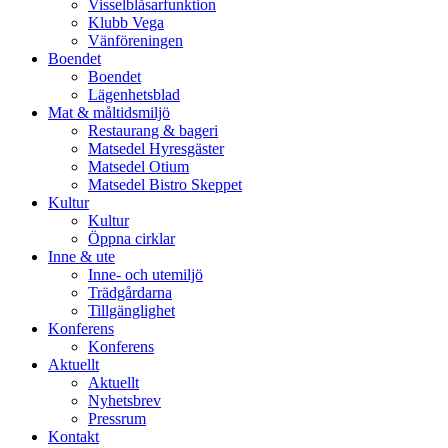
Visselblåsarfunktion
Klubb Vega
Vänföreningen
Boendet
Boendet
Lägenhetsblad
Mat & måltidsmiljö
Restaurang & bageri
Matsedel Hyresgäster
Matsedel Otium
Matsedel Bistro Skeppet
Kultur
Kultur
Öppna cirklar
Inne & ute
Inne- och utemiljö
Trädgårdarna
Tillgänglighet
Konferens
Konferens
Aktuellt
Aktuellt
Nyhetsbrev
Pressrum
Kontakt