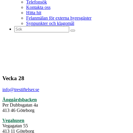
Telefonsök
Kontakta oss
Hitta hit
Felanmälan för externa hyresgäster
Synpunkter och klagomål
Sök
efter:
Vecka 28
info@trestiftelser.se
Änggårdsbacken
Per Dubbsgatan 4a
413 46 Göteborg
Vegahusen
Vegagatan 55
413 11 Göteborg