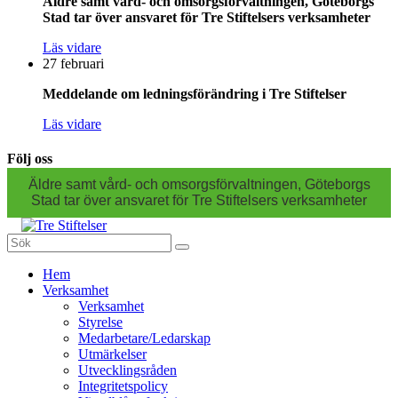
Äldre samt vård- och omsorgsförvaltningen, Göteborgs
Stad tar över ansvaret för Tre Stiftelsers verksamheter
Läs vidare
27 februari
Meddelande om ledningsförändring i Tre Stiftelser
Läs vidare
Följ oss
Äldre samt vård- och omsorgsförvaltningen, Göteborgs
Stad tar över ansvaret för Tre Stiftelsers verksamheter
Sök
efter:
Gå
Hem
vidare
Verksamhet
till
Verksamhet
innehåll
Styrelse
Medarbetare/Ledarskap
Utmärkelser
Utvecklingsråden
Integritetspolicy