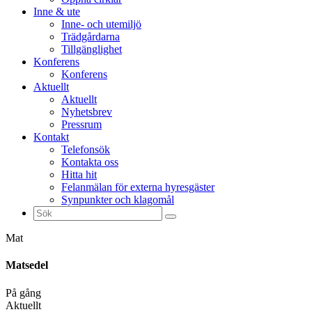
Inne & ute
Inne- och utemiljö
Trädgårdarna
Tillgänglighet
Konferens
Konferens
Aktuellt
Aktuellt
Nyhetsbrev
Pressrum
Kontakt
Telefonsök
Kontakta oss
Hitta hit
Felanmälan för externa hyresgäster
Synpunkter och klagomål
Sök
efter:
Mat
Matsedel
På gång
Aktuellt