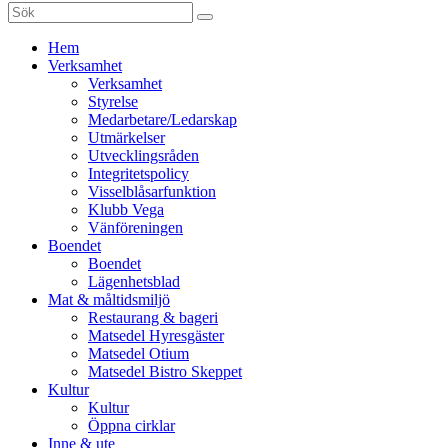
Sök
efter:
Gå
Hem
vidare
Verksamhet
till
Verksamhet
innehåll
Styrelse
Medarbetare/Ledarskap
Utmärkelser
Utvecklingsråden
Integritetspolicy
Visselblåsarfunktion
Klubb Vega
Vänföreningen
Boendet
Boendet
Lägenhetsblad
Mat & måltidsmiljö
Restaurang & bageri
Matsedel Hyresgäster
Matsedel Otium
Matsedel Bistro Skeppet
Kultur
Kultur
Öppna cirklar
Inne & ute