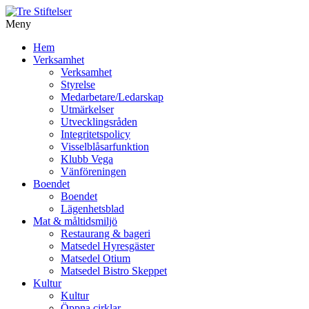
Meny
Gå
Hem
vidare
Verksamhet
till
Verksamhet
innehåll
Styrelse
Medarbetare/Ledarskap
Utmärkelser
Utvecklingsråden
Integritetspolicy
Visselblåsarfunktion
Klubb Vega
Vänföreningen
Boendet
Boendet
Lägenhetsblad
Mat & måltidsmiljö
Restaurang & bageri
Matsedel Hyresgäster
Matsedel Otium
Matsedel Bistro Skeppet
Kultur
Kultur
Öppna cirklar