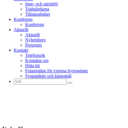
Inne- och utemiljö
Trädgårdarna
Tillgänglighet
Konferens
Konferens
Aktuellt
Aktuellt
Nyhetsbrev
Pressrum
Kontakt
Telefonsök
Kontakta oss
Hitta hit
Felanmälan för externa hyresgäster
Synpunkter och klagomål
Sök
efter: