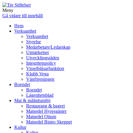
Meny
Gå vidare till innehåll
Hem
Verksamhet
Verksamhet
Styrelse
Medarbetare/Ledarskap
Utmärkelser
Utvecklingsråden
Integritetspolicy
Visselblåsarfunktion
Klubb Vega
Vänföreningen
Boendet
Boendet
Lägenhetsblad
Mat & måltidsmiljö
Restaurang & bageri
Matsedel Hyresgäster
Matsedel Otium
Matsedel Bistro Skeppet
Kultur
Kultur