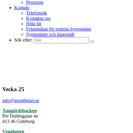
Pressrum
Kontakt
Telefonsök
Kontakta oss
Hitta hit
Felanmälan för externa hyresgäster
Synpunkter och klagomål
Sök efter:
Vecka 25
info@trestiftelser.se
Änggårdsbacken
Per Dubbsgatan 4a
413 46 Göteborg
Vegahusen