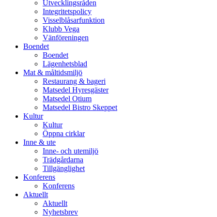
Utvecklingsråden
Integritetspolicy
Visselblåsarfunktion
Klubb Vega
Vänföreningen
Boendet
Boendet
Lägenhetsblad
Mat & måltidsmiljö
Restaurang & bageri
Matsedel Hyresgäster
Matsedel Otium
Matsedel Bistro Skeppet
Kultur
Kultur
Öppna cirklar
Inne & ute
Inne- och utemiljö
Trädgårdarna
Tillgänglighet
Konferens
Konferens
Aktuellt
Aktuellt
Nyhetsbrev