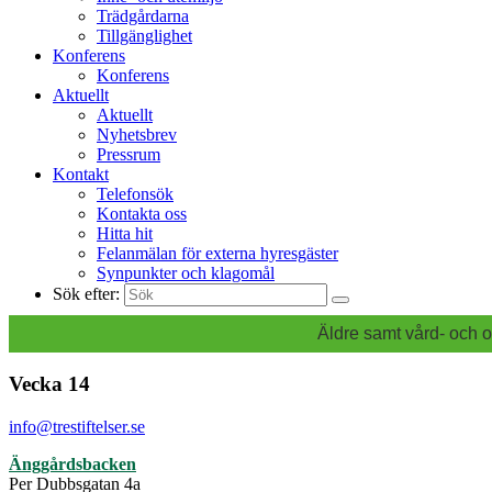
Trädgårdarna
Tillgänglighet
Konferens
Konferens
Aktuellt
Aktuellt
Nyhetsbrev
Pressrum
Kontakt
Telefonsök
Kontakta oss
Hitta hit
Felanmälan för externa hyresgäster
Synpunkter och klagomål
Sök efter:
Äldre samt vård- och o
Vecka 14
info@trestiftelser.se
Änggårdsbacken
Per Dubbsgatan 4a