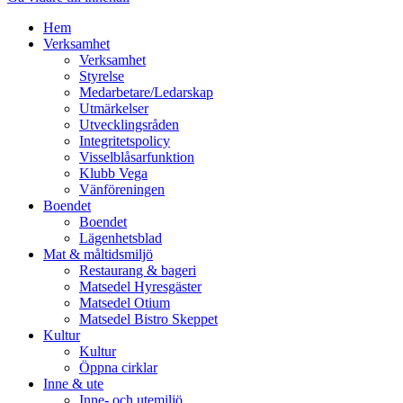
Hem
Verksamhet
Verksamhet
Styrelse
Medarbetare/Ledarskap
Utmärkelser
Utvecklingsråden
Integritetspolicy
Visselblåsarfunktion
Klubb Vega
Vänföreningen
Boendet
Boendet
Lägenhetsblad
Mat & måltidsmiljö
Restaurang & bageri
Matsedel Hyresgäster
Matsedel Otium
Matsedel Bistro Skeppet
Kultur
Kultur
Öppna cirklar
Inne & ute
Inne- och utemiljö