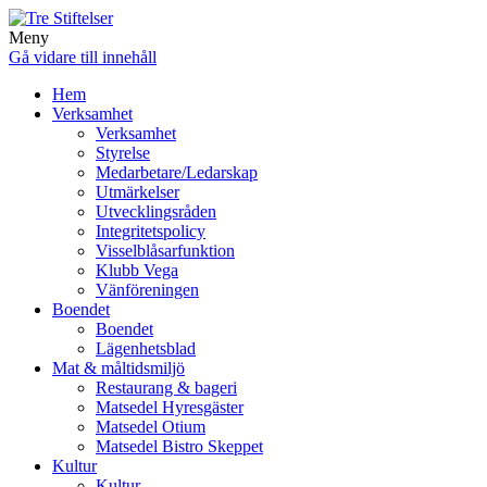
Meny
Gå vidare till innehåll
Hem
Verksamhet
Verksamhet
Styrelse
Medarbetare/Ledarskap
Utmärkelser
Utvecklingsråden
Integritetspolicy
Visselblåsarfunktion
Klubb Vega
Vänföreningen
Boendet
Boendet
Lägenhetsblad
Mat & måltidsmiljö
Restaurang & bageri
Matsedel Hyresgäster
Matsedel Otium
Matsedel Bistro Skeppet
Kultur
Kultur