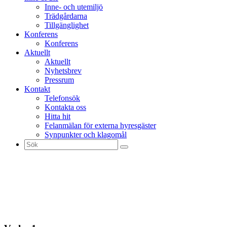
Inne- och utemiljö
Trädgårdarna
Tillgänglighet
Konferens
Konferens
Aktuellt
Aktuellt
Nyhetsbrev
Pressrum
Kontakt
Telefonsök
Kontakta oss
Hitta hit
Felanmälan för externa hyresgäster
Synpunkter och klagomål
Sök
efter: