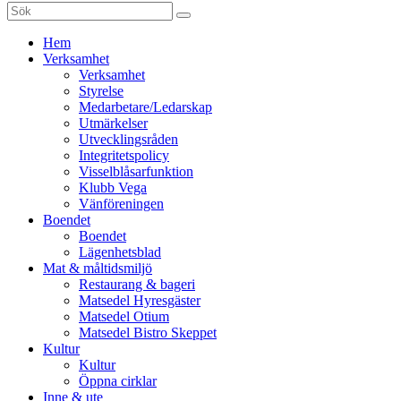
Sök
efter:
Gå
Hem
vidare
Verksamhet
till
Verksamhet
innehåll
Styrelse
Medarbetare/Ledarskap
Utmärkelser
Utvecklingsråden
Integritetspolicy
Visselblåsarfunktion
Klubb Vega
Vänföreningen
Boendet
Boendet
Lägenhetsblad
Mat & måltidsmiljö
Restaurang & bageri
Matsedel Hyresgäster
Matsedel Otium
Matsedel Bistro Skeppet
Kultur
Kultur
Öppna cirklar
Inne & ute