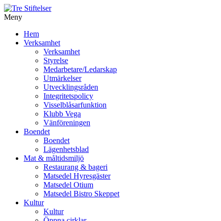
Meny
Gå
Hem
vidare
Verksamhet
till
Verksamhet
innehåll
Styrelse
Medarbetare/Ledarskap
Utmärkelser
Utvecklingsråden
Integritetspolicy
Visselblåsarfunktion
Klubb Vega
Vänföreningen
Boendet
Boendet
Lägenhetsblad
Mat & måltidsmiljö
Restaurang & bageri
Matsedel Hyresgäster
Matsedel Otium
Matsedel Bistro Skeppet
Kultur
Kultur
Öppna cirklar