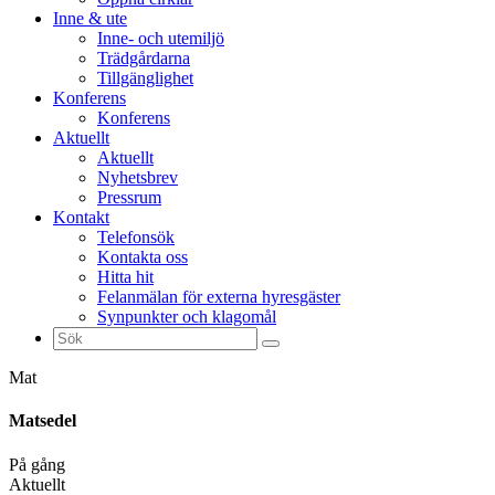
Inne & ute
Inne- och utemiljö
Trädgårdarna
Tillgänglighet
Konferens
Konferens
Aktuellt
Aktuellt
Nyhetsbrev
Pressrum
Kontakt
Telefonsök
Kontakta oss
Hitta hit
Felanmälan för externa hyresgäster
Synpunkter och klagomål
Sök
efter:
Mat
Matsedel
På gång
Aktuellt