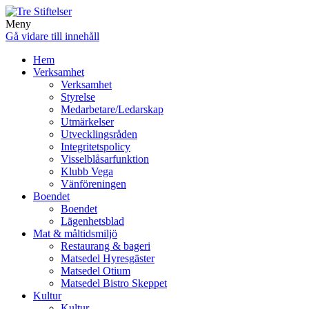
Meny
Gå vidare till innehåll
Hem
Verksamhet
Verksamhet
Styrelse
Medarbetare/Ledarskap
Utmärkelser
Utvecklingsråden
Integritetspolicy
Visselblåsarfunktion
Klubb Vega
Vänföreningen
Boendet
Boendet
Lägenhetsblad
Mat & måltidsmiljö
Restaurang & bageri
Matsedel Hyresgäster
Matsedel Otium
Matsedel Bistro Skeppet
Kultur
Kultur