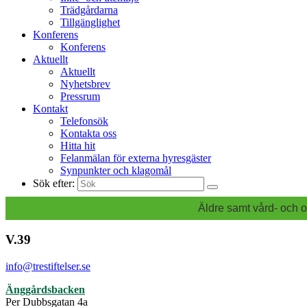
Trädgårdarna
Tillgänglighet
Konferens
Konferens
Aktuellt
Aktuellt
Nyhetsbrev
Pressrum
Kontakt
Telefonsök
Kontakta oss
Hitta hit
Felanmälan för externa hyresgäster
Synpunkter och klagomål
Sök efter:
Äldre samt vård- och o
V.39
info@trestiftelser.se
Änggårdsbacken
Per Dubbsgatan 4a