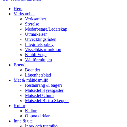
Hem
Verksamhet
Verksamhet
Styrelse
Medarbetare/Ledarskap
Utmärkelser
Utvecklingsråden
Integritetspolicy
Visselblåsarfunktion
Klubb Vega
Vänföreningen
Boendet
Boendet
Lägenhetsblad
Mat & måltidsmiljö
Restaurang & bageri
Matsedel Hyresgäster
Matsedel Otium
Matsedel Bistro Skeppet
Kultur
Kultur
Öppna cirklar
Inne & ute
Inne- och utemiljö