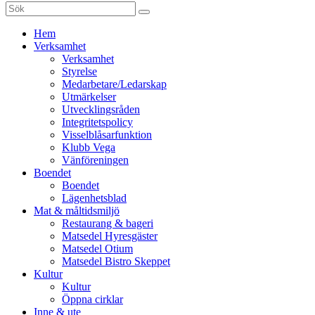
Sök
efter:
Gå
Hem
vidare
Verksamhet
till
Verksamhet
innehåll
Styrelse
Medarbetare/Ledarskap
Utmärkelser
Utvecklingsråden
Integritetspolicy
Visselblåsarfunktion
Klubb Vega
Vänföreningen
Boendet
Boendet
Lägenhetsblad
Mat & måltidsmiljö
Restaurang & bageri
Matsedel Hyresgäster
Matsedel Otium
Matsedel Bistro Skeppet
Kultur
Kultur
Öppna cirklar
Inne & ute