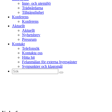
Inne- och utemiljö
Trädgårdarna
Tillgänglighet
Konferens
Konferens
Aktuellt
Aktuellt
Nyhetsbrev
Pressrum
Kontakt
Telefonsök
Kontakta oss
Hitta hit
Felanmälan för externa hyresgäster
Synpunkter och klagomål
Sök
efter: