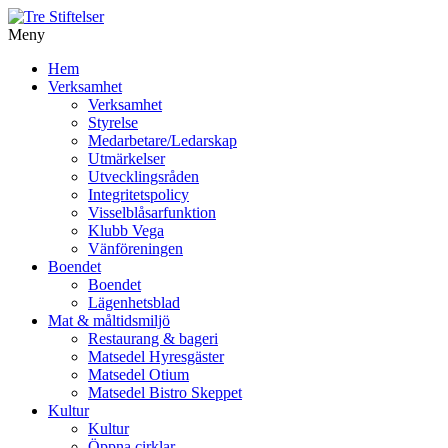
Meny
Gå
Hem
vidare
Verksamhet
till
Verksamhet
innehåll
Styrelse
Medarbetare/Ledarskap
Utmärkelser
Utvecklingsråden
Integritetspolicy
Visselblåsarfunktion
Klubb Vega
Vänföreningen
Boendet
Boendet
Lägenhetsblad
Mat & måltidsmiljö
Restaurang & bageri
Matsedel Hyresgäster
Matsedel Otium
Matsedel Bistro Skeppet
Kultur
Kultur
Öppna cirklar