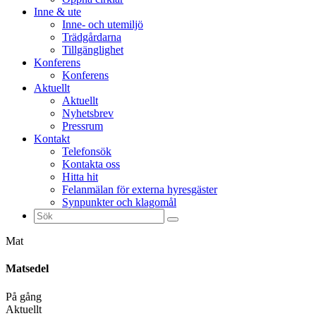
Inne & ute
Inne- och utemiljö
Trädgårdarna
Tillgänglighet
Konferens
Konferens
Aktuellt
Aktuellt
Nyhetsbrev
Pressrum
Kontakt
Telefonsök
Kontakta oss
Hitta hit
Felanmälan för externa hyresgäster
Synpunkter och klagomål
Sök
efter:
Mat
Matsedel
På gång
Aktuellt