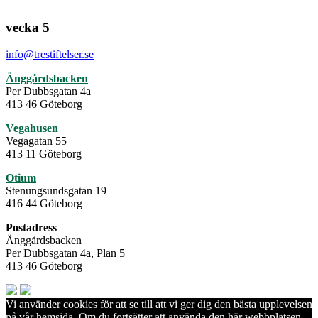
vecka 5
info@trestiftelser.se
Änggårdsbacken
Per Dubbsgatan 4a
413 46 Göteborg
Vegahusen
Vegagatan 55
413 11 Göteborg
Otium
Stenungsundsgatan 19
416 44 Göteborg
Postadress
Änggårdsbacken
Per Dubbsgatan 4a, Plan 5
413 46 Göteborg
Vi använder cookies för att se till att vi ger dig den bästa upplevelsen
på vår hemsida. Om du fortsätter att använda den här webbplatsen