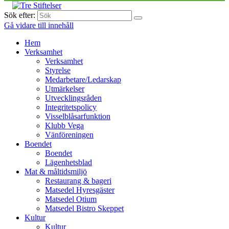
Sök efter:
Gå vidare till innehåll
Hem
Verksamhet
Verksamhet
Styrelse
Medarbetare/Ledarskap
Utmärkelser
Utvecklingsråden
Integritetspolicy
Visselblåsarfunktion
Klubb Vega
Vänföreningen
Boendet
Boendet
Lägenhetsblad
Mat & måltidsmiljö
Restaurang & bageri
Matsedel Hyresgäster
Matsedel Otium
Matsedel Bistro Skeppet
Kultur
Kultur