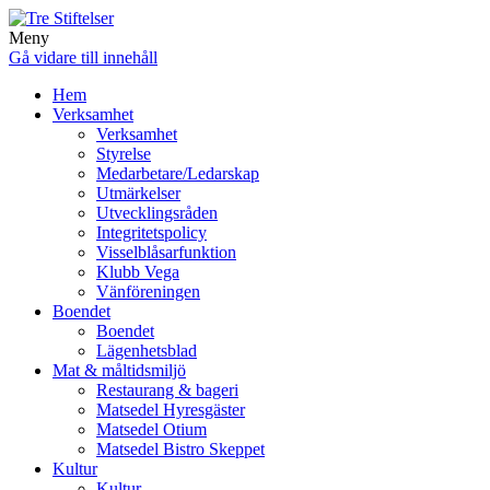
Meny
Gå vidare till innehåll
Hem
Verksamhet
Verksamhet
Styrelse
Medarbetare/Ledarskap
Utmärkelser
Utvecklingsråden
Integritetspolicy
Visselblåsarfunktion
Klubb Vega
Vänföreningen
Boendet
Boendet
Lägenhetsblad
Mat & måltidsmiljö
Restaurang & bageri
Matsedel Hyresgäster
Matsedel Otium
Matsedel Bistro Skeppet
Kultur
Kultur