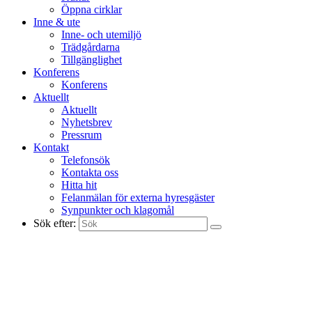
Öppna cirklar
Inne & ute
Inne- och utemiljö
Trädgårdarna
Tillgänglighet
Konferens
Konferens
Aktuellt
Aktuellt
Nyhetsbrev
Pressrum
Kontakt
Telefonsök
Kontakta oss
Hitta hit
Felanmälan för externa hyresgäster
Synpunkter och klagomål
Sök efter: