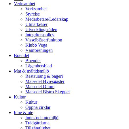
vidare
Verksamhet
till
Verksamhet
innehåll
Styrelse
Medarbetare/Ledarskap
Utmärkelser
Utvecklingsråden
Integritetspolicy
Visselblåsarfunktion
Klubb Vega
Vänföreningen
Boendet
Boendet
Lägenhetsblad
Mat & måltidsmiljö
Restaurang & bageri
Matsedel Hyresgäster
Matsedel Otium
Matsedel Bistro Skeppet
Kultur
Kultur
Öppna cirklar
Inne & ute
Inne- och utemiljö
Trädgårdarna
Tillgänglighet