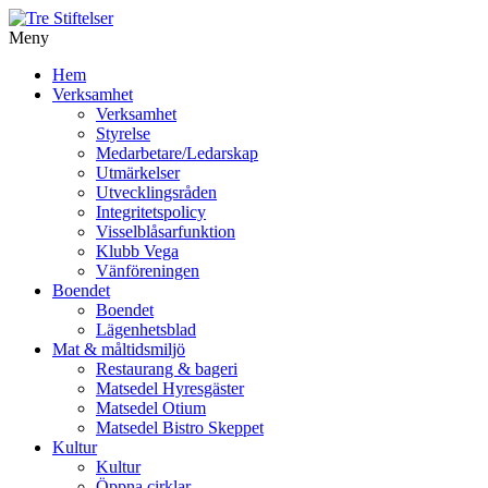
Meny
Gå
Hem
vidare
Verksamhet
till
Verksamhet
innehåll
Styrelse
Medarbetare/Ledarskap
Utmärkelser
Utvecklingsråden
Integritetspolicy
Visselblåsarfunktion
Klubb Vega
Vänföreningen
Boendet
Boendet
Lägenhetsblad
Mat & måltidsmiljö
Restaurang & bageri
Matsedel Hyresgäster
Matsedel Otium
Matsedel Bistro Skeppet
Kultur
Kultur
Öppna cirklar