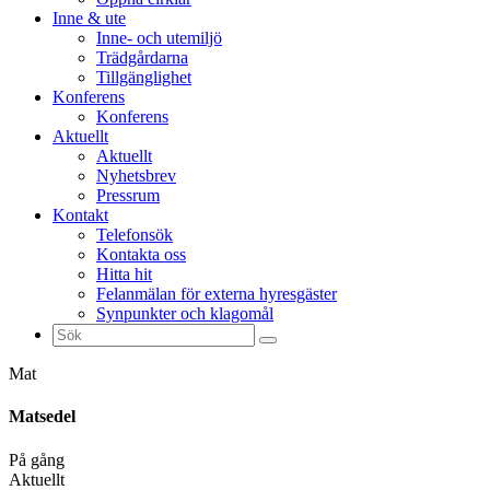
Inne & ute
Inne- och utemiljö
Trädgårdarna
Tillgänglighet
Konferens
Konferens
Aktuellt
Aktuellt
Nyhetsbrev
Pressrum
Kontakt
Telefonsök
Kontakta oss
Hitta hit
Felanmälan för externa hyresgäster
Synpunkter och klagomål
Sök
efter:
Mat
Matsedel
På gång
Aktuellt