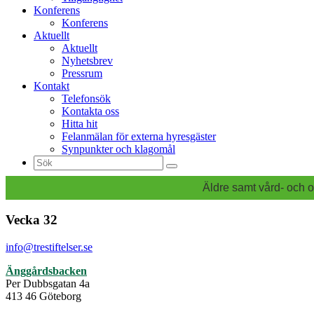
Konferens
Konferens
Aktuellt
Aktuellt
Nyhetsbrev
Pressrum
Kontakt
Telefonsök
Kontakta oss
Hitta hit
Felanmälan för externa hyresgäster
Synpunkter och klagomål
Sök
efter:
Äldre samt vård- och o
Vecka 32
info@trestiftelser.se
Änggårdsbacken
Per Dubbsgatan 4a
413 46 Göteborg