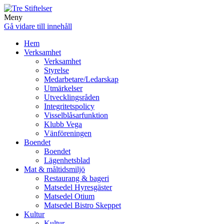
Meny
Gå vidare till innehåll
Hem
Verksamhet
Verksamhet
Styrelse
Medarbetare/Ledarskap
Utmärkelser
Utvecklingsråden
Integritetspolicy
Visselblåsarfunktion
Klubb Vega
Vänföreningen
Boendet
Boendet
Lägenhetsblad
Mat & måltidsmiljö
Restaurang & bageri
Matsedel Hyresgäster
Matsedel Otium
Matsedel Bistro Skeppet
Kultur
Kultur