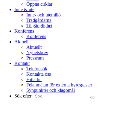
Öppna cirklar
Inne & ute
Inne- och utemiljö
Trädgårdarna
Tillgänglighet
Konferens
Konferens
Aktuellt
Aktuellt
Nyhetsbrev
Pressrum
Kontakt
Telefonsök
Kontakta oss
Hitta hit
Felanmälan för externa hyresgäster
Synpunkter och klagomål
Sök efter: