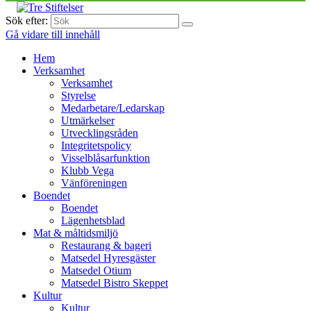
Sök efter:
Gå vidare till innehåll
Hem
Verksamhet
Verksamhet
Styrelse
Medarbetare/Ledarskap
Utmärkelser
Utvecklingsråden
Integritetspolicy
Visselblåsarfunktion
Klubb Vega
Vänföreningen
Boendet
Boendet
Lägenhetsblad
Mat & måltidsmiljö
Restaurang & bageri
Matsedel Hyresgäster
Matsedel Otium
Matsedel Bistro Skeppet
Kultur
Kultur