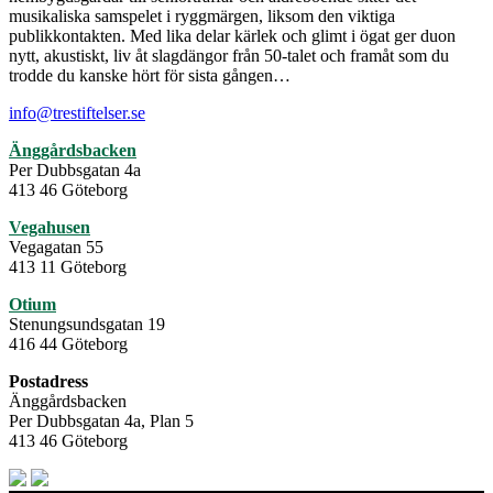
musikaliska samspelet i ryggmärgen, liksom den viktiga
publikkontakten. Med lika delar kärlek och glimt i ögat ger duon
nytt, akustiskt, liv åt slagdängor från 50-talet och framåt som du
trodde du kanske hört för sista gången…
info@trestiftelser.se
Änggårdsbacken
Per Dubbsgatan 4a
413 46 Göteborg
Vegahusen
Vegagatan 55
413 11 Göteborg
Otium
Stenungsundsgatan 19
416 44 Göteborg
Postadress
Änggårdsbacken
Per Dubbsgatan 4a, Plan 5
413 46 Göteborg