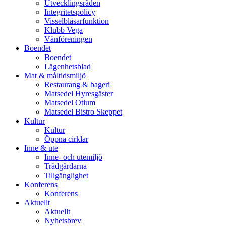
Utvecklingsråden
Integritetspolicy
Visselblåsarfunktion
Klubb Vega
Vänföreningen
Boendet
Boendet
Lägenhetsblad
Mat & måltidsmiljö
Restaurang & bageri
Matsedel Hyresgäster
Matsedel Otium
Matsedel Bistro Skeppet
Kultur
Kultur
Öppna cirklar
Inne & ute
Inne- och utemiljö
Trädgårdarna
Tillgänglighet
Konferens
Konferens
Aktuellt
Aktuellt
Nyhetsbrev