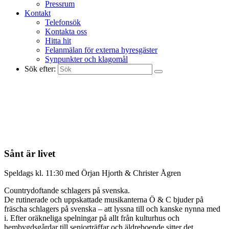
Pressrum
Kontakt
Telefonsök
Kontakta oss
Hitta hit
Felanmälan för externa hyresgäster
Synpunkter och klagomål
Sök efter:
Sånt är livet
Speldags kl. 11:30 med Örjan Hjorth & Christer Ågren
Countrydoftande schlagers på svenska.
De rutinerade och uppskattade musikanterna Ö & C bjuder på
fräscha schlagers på svenska – att lyssna till och kanske nynna med
i. Efter oräkneliga spelningar på allt från kulturhus och
hembygdsgårdar till seniorträffar och äldreboende sitter det