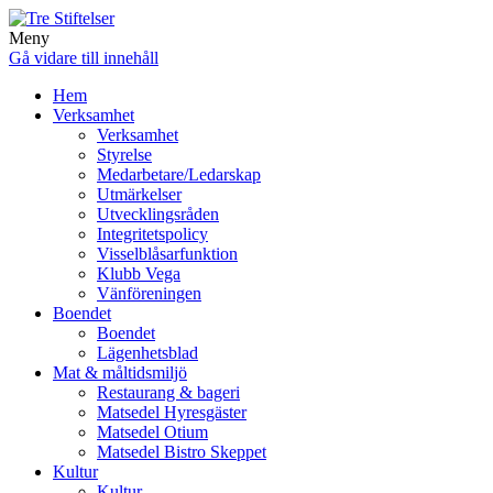
Meny
Gå vidare till innehåll
Hem
Verksamhet
Verksamhet
Styrelse
Medarbetare/Ledarskap
Utmärkelser
Utvecklingsråden
Integritetspolicy
Visselblåsarfunktion
Klubb Vega
Vänföreningen
Boendet
Boendet
Lägenhetsblad
Mat & måltidsmiljö
Restaurang & bageri
Matsedel Hyresgäster
Matsedel Otium
Matsedel Bistro Skeppet
Kultur
Kultur