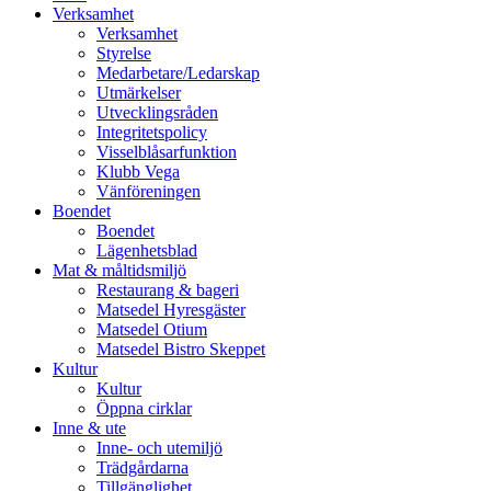
vidare
Verksamhet
till
Verksamhet
innehåll
Styrelse
Medarbetare/Ledarskap
Utmärkelser
Utvecklingsråden
Integritetspolicy
Visselblåsarfunktion
Klubb Vega
Vänföreningen
Boendet
Boendet
Lägenhetsblad
Mat & måltidsmiljö
Restaurang & bageri
Matsedel Hyresgäster
Matsedel Otium
Matsedel Bistro Skeppet
Kultur
Kultur
Öppna cirklar
Inne & ute
Inne- och utemiljö
Trädgårdarna
Tillgänglighet