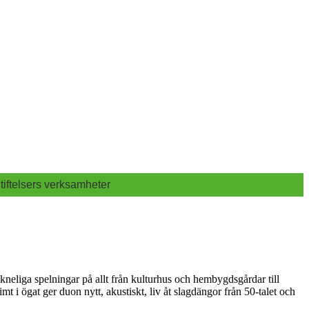
tiftelsers verksamheter
neliga spelningar på allt från kulturhus och hembygdsgårdar till
t i ögat ger duon nytt, akustiskt, liv åt slagdängor från 50-talet och