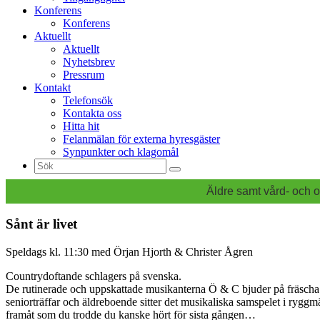
Konferens
Konferens
Aktuellt
Aktuellt
Nyhetsbrev
Pressrum
Kontakt
Telefonsök
Kontakta oss
Hitta hit
Felanmälan för externa hyresgäster
Synpunkter och klagomål
Sök
efter:
Äldre samt vård- och o
Sånt är livet
Speldags kl. 11:30 med Örjan Hjorth & Christer Ågren
Countrydoftande schlagers på svenska.
De rutinerade och uppskattade musikanterna Ö & C bjuder på fräscha sc
seniorträffar och äldreboende sitter det musikaliska samspelet i ryggmä
framåt som du trodde du kanske hört för sista gången…