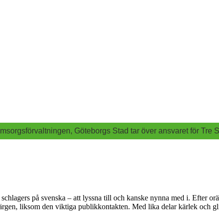
msorgsförvaltningen, Göteborgs Stad tar över ansvaret för Tre S
hlagers på svenska – att lyssna till och kanske nynna med i. Efter oräk
rgen, liksom den viktiga publikkontakten. Med lika delar kärlek och glim