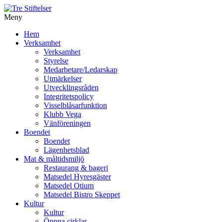
Meny
Gå
Hem
vidare
Verksamhet
till
Verksamhet
innehåll
Styrelse
Medarbetare/Ledarskap
Utmärkelser
Utvecklingsråden
Integritetspolicy
Visselblåsarfunktion
Klubb Vega
Vänföreningen
Boendet
Boendet
Lägenhetsblad
Mat & måltidsmiljö
Restaurang & bageri
Matsedel Hyresgäster
Matsedel Otium
Matsedel Bistro Skeppet
Kultur
Kultur
Öppna cirklar