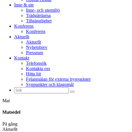
Inne & ute
Inne- och utemiljö
Trädgårdarna
Tillgänglighet
Konferens
Konferens
Aktuellt
Aktuellt
Nyhetsbrev
Pressrum
Kontakt
Telefonsök
Kontakta oss
Hitta hit
Felanmälan för externa hyresgäster
Synpunkter och klagomål
Sök
efter:
Mat
Matsedel
På gång
Aktuellt