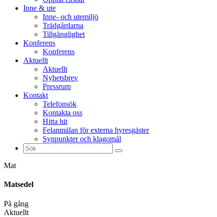
Inne & ute
Inne- och utemiljö
Trädgårdarna
Tillgänglighet
Konferens
Konferens
Aktuellt
Aktuellt
Nyhetsbrev
Pressrum
Kontakt
Telefonsök
Kontakta oss
Hitta hit
Felanmälan för externa hyresgäster
Synpunkter och klagomål
Sök
efter:
Mat
Matsedel
På gång
Aktuellt