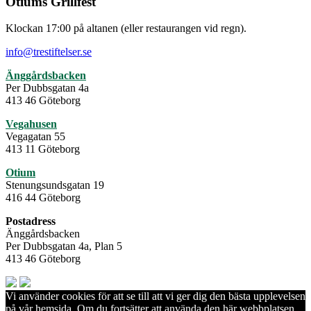
Otiums Grillfest
Klockan 17:00 på altanen (eller restaurangen vid regn).
info@trestiftelser.se
Änggårdsbacken
Per Dubbsgatan 4a
413 46 Göteborg
Vegahusen
Vegagatan 55
413 11 Göteborg
Otium
Stenungsundsgatan 19
416 44 Göteborg
Postadress
Änggårdsbacken
Per Dubbsgatan 4a, Plan 5
413 46 Göteborg
Vi använder cookies för att se till att vi ger dig den bästa upplevelsen
på vår hemsida. Om du fortsätter att använda den här webbplatsen