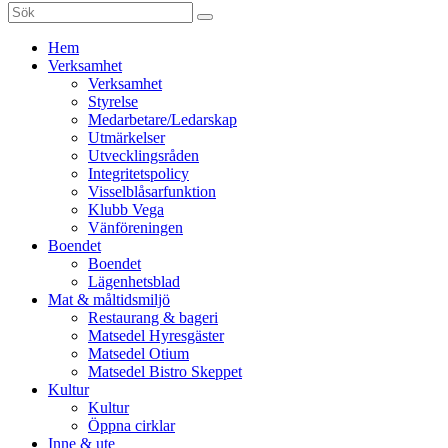
Sök
efter:
Gå
Hem
vidare
Verksamhet
till
Verksamhet
innehåll
Styrelse
Medarbetare/Ledarskap
Utmärkelser
Utvecklingsråden
Integritetspolicy
Visselblåsarfunktion
Klubb Vega
Vänföreningen
Boendet
Boendet
Lägenhetsblad
Mat & måltidsmiljö
Restaurang & bageri
Matsedel Hyresgäster
Matsedel Otium
Matsedel Bistro Skeppet
Kultur
Kultur
Öppna cirklar
Inne & ute