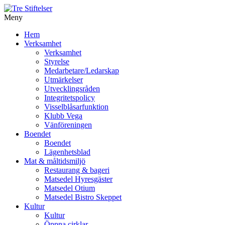
Meny
Gå
Hem
vidare
Verksamhet
till
Verksamhet
innehåll
Styrelse
Medarbetare/Ledarskap
Utmärkelser
Utvecklingsråden
Integritetspolicy
Visselblåsarfunktion
Klubb Vega
Vänföreningen
Boendet
Boendet
Lägenhetsblad
Mat & måltidsmiljö
Restaurang & bageri
Matsedel Hyresgäster
Matsedel Otium
Matsedel Bistro Skeppet
Kultur
Kultur
Öppna cirklar