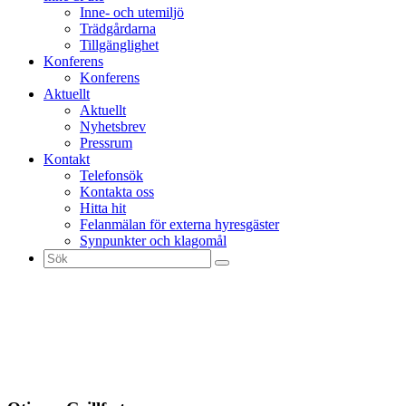
Inne- och utemiljö
Trädgårdarna
Tillgänglighet
Konferens
Konferens
Aktuellt
Aktuellt
Nyhetsbrev
Pressrum
Kontakt
Telefonsök
Kontakta oss
Hitta hit
Felanmälan för externa hyresgäster
Synpunkter och klagomål
Sök
efter: