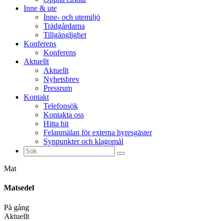
Inne & ute
Inne- och utemiljö
Trädgårdarna
Tillgänglighet
Konferens
Konferens
Aktuellt
Aktuellt
Nyhetsbrev
Pressrum
Kontakt
Telefonsök
Kontakta oss
Hitta hit
Felanmälan för externa hyresgäster
Synpunkter och klagomål
Sök
efter:
Mat
Matsedel
På gång
Aktuellt