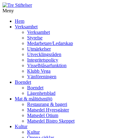
Meny
Gå
Hem
vidare
Verksamhet
till
Verksamhet
innehåll
Styrelse
Medarbetare/Ledarskap
Utmärkelser
Utvecklingsråden
Integritetspolicy
Visselblåsarfunktion
Klubb Vega
Vänföreningen
Boendet
Boendet
Lägenhetsblad
Mat & måltidsmiljö
Restaurang & bageri
Matsedel Hyresgäster
Matsedel Otium
Matsedel Bistro Skeppet
Kultur
Kultur
Öppna cirklar