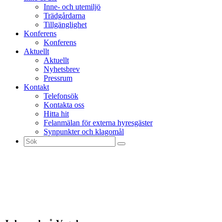
Inne- och utemiljö
Trädgårdarna
Tillgänglighet
Konferens
Konferens
Aktuellt
Aktuellt
Nyhetsbrev
Pressrum
Kontakt
Telefonsök
Kontakta oss
Hitta hit
Felanmälan för externa hyresgäster
Synpunkter och klagomål
Sök
efter: