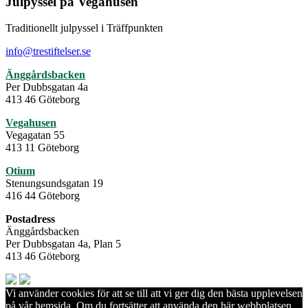
Julpyssel på Vegahusen
Traditionellt julpyssel i Träffpunkten
info@trestiftelser.se
Änggårdsbacken
Per Dubbsgatan 4a
413 46 Göteborg
Vegahusen
Vegagatan 55
413 11 Göteborg
Otium
Stenungsundsgatan 19
416 44 Göteborg
Postadress
Änggårdsbacken
Per Dubbsgatan 4a, Plan 5
413 46 Göteborg
Vi använder cookies för att se till att vi ger dig den bästa upplevelsen
på vår hemsida. Om du fortsätter att använda den här webbplatsen