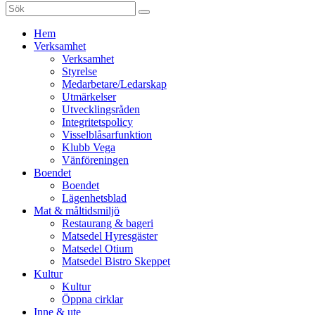
Sök
efter:
Gå
Hem
vidare
Verksamhet
till
Verksamhet
innehåll
Styrelse
Medarbetare/Ledarskap
Utmärkelser
Utvecklingsråden
Integritetspolicy
Visselblåsarfunktion
Klubb Vega
Vänföreningen
Boendet
Boendet
Lägenhetsblad
Mat & måltidsmiljö
Restaurang & bageri
Matsedel Hyresgäster
Matsedel Otium
Matsedel Bistro Skeppet
Kultur
Kultur
Öppna cirklar
Inne & ute