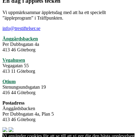
En dag i äpplets tecken
Vi uppmärksammar äppletsdag med att ha ett speciellt
”äppleprogram” i Träffpunkten.
info@trestiftelser.se
Änggårdsbacken
Per Dubbsgatan 4a
413 46 Göteborg
Vegahusen
Vegagatan 55
413 11 Göteborg
Otium
Stenungsundsgatan 19
416 44 Göteborg
Postadress
Änggårdsbacken
Per Dubbsgatan 4a, Plan 5
413 46 Göteborg
Vi använder cookies för att se till att vi ger dig den bästa upplevelsen