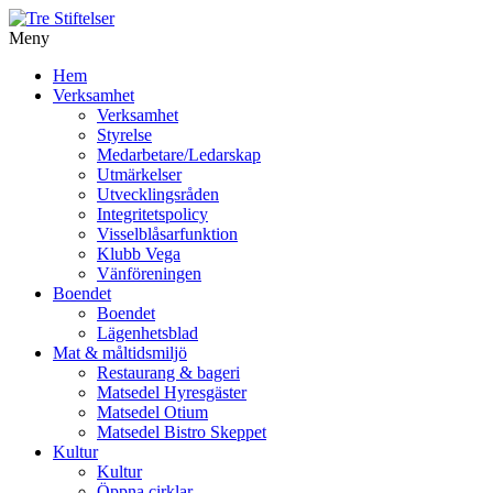
Meny
Gå
Hem
vidare
Verksamhet
till
Verksamhet
innehåll
Styrelse
Medarbetare/Ledarskap
Utmärkelser
Utvecklingsråden
Integritetspolicy
Visselblåsarfunktion
Klubb Vega
Vänföreningen
Boendet
Boendet
Lägenhetsblad
Mat & måltidsmiljö
Restaurang & bageri
Matsedel Hyresgäster
Matsedel Otium
Matsedel Bistro Skeppet
Kultur
Kultur
Öppna cirklar