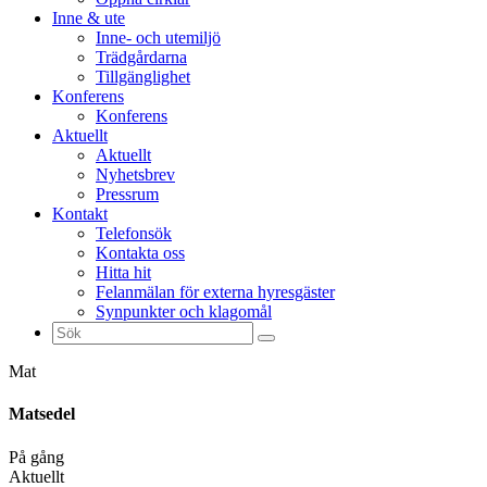
Inne & ute
Inne- och utemiljö
Trädgårdarna
Tillgänglighet
Konferens
Konferens
Aktuellt
Aktuellt
Nyhetsbrev
Pressrum
Kontakt
Telefonsök
Kontakta oss
Hitta hit
Felanmälan för externa hyresgäster
Synpunkter och klagomål
Sök
efter:
Mat
Matsedel
På gång
Aktuellt