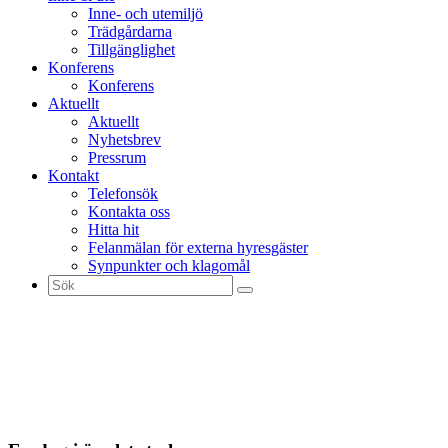
Inne- och utemiljö
Trädgårdarna
Tillgänglighet
Konferens
Konferens
Aktuellt
Aktuellt
Nyhetsbrev
Pressrum
Kontakt
Telefonsök
Kontakta oss
Hitta hit
Felanmälan för externa hyresgäster
Synpunkter och klagomål
Sök
efter: