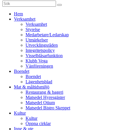
Sök
efter:
Gå
Hem
vidare
Verksamhet
till
Verksamhet
innehåll
Styrelse
Medarbetare/Ledarskap
Utmärkelser
Utvecklingsråden
Integritetspolicy
Visselblåsarfunktion
Klubb Vega
Vänföreningen
Boendet
Boendet
Lägenhetsblad
Mat & måltidsmiljö
Restaurang & bageri
Matsedel Hyresgäster
Matsedel Otium
Matsedel Bistro Skeppet
Kultur
Kultur
Öppna cirklar
Inne & ute