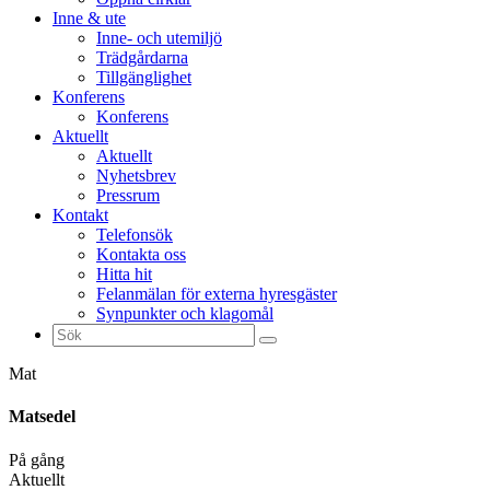
Inne & ute
Inne- och utemiljö
Trädgårdarna
Tillgänglighet
Konferens
Konferens
Aktuellt
Aktuellt
Nyhetsbrev
Pressrum
Kontakt
Telefonsök
Kontakta oss
Hitta hit
Felanmälan för externa hyresgäster
Synpunkter och klagomål
Sök
efter:
Mat
Matsedel
På gång
Aktuellt