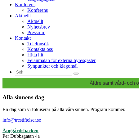
Konferens
Konferens
Aktuellt
Aktuellt
Nyhetsbrev
Pressrum
Kontakt
Telefonsök
Kontakta oss
Hitta hit
Felanmälan för externa hyresgäster
Synpunkter och klagomål
Sök
efter:
Äldre samt vård- och o
Alla sinnens dag
En dag som vi fokuserar på alla våra sinnen. Program kommer.
info@trestiftelser.se
Änggårdsbacken
Per Dubbsgatan 4a