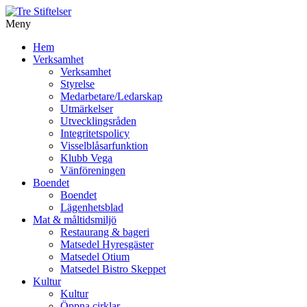
Meny
Gå
Hem
vidare
Verksamhet
till
Verksamhet
innehåll
Styrelse
Medarbetare/Ledarskap
Utmärkelser
Utvecklingsråden
Integritetspolicy
Visselblåsarfunktion
Klubb Vega
Vänföreningen
Boendet
Boendet
Lägenhetsblad
Mat & måltidsmiljö
Restaurang & bageri
Matsedel Hyresgäster
Matsedel Otium
Matsedel Bistro Skeppet
Kultur
Kultur
Öppna cirklar