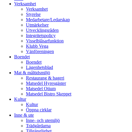
vidare
Verksamhet
till
Verksamhet
innehåll
Styrelse
Medarbetare/Ledarskap
Utmärkelser
Utvecklingsråden
Integritetspolicy
Visselblåsarfunktion
Klubb Vega
Vänföreningen
Boendet
Boendet
Lägenhetsblad
Mat & måltidsmiljö
Restaurang & bageri
Matsedel Hyresgäster
Matsedel Otium
Matsedel Bistro Skeppet
Kultur
Kultur
Öppna cirklar
Inne & ute
Inne- och utemiljö
Trädgårdarna
Tillgänglighet