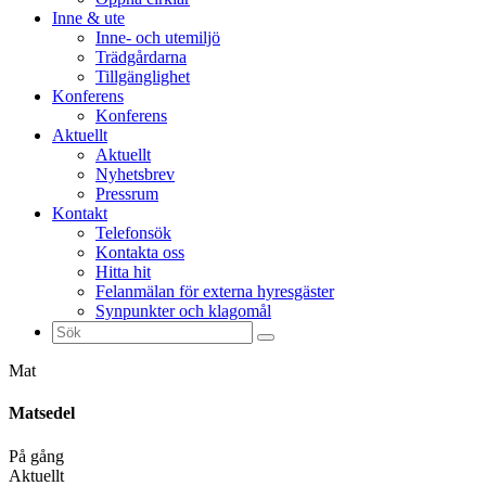
Inne & ute
Inne- och utemiljö
Trädgårdarna
Tillgänglighet
Konferens
Konferens
Aktuellt
Aktuellt
Nyhetsbrev
Pressrum
Kontakt
Telefonsök
Kontakta oss
Hitta hit
Felanmälan för externa hyresgäster
Synpunkter och klagomål
Sök
efter:
Mat
Matsedel
På gång
Aktuellt