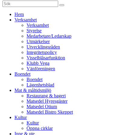
Sök
efter:
Gå
Hem
vidare
Verksamhet
till
Verksamhet
innehåll
Styrelse
Medarbetare/Ledarskap
Utmärkelser
Utvecklingsråden
Integritetspolicy
Visselblåsarfunktion
Klubb Vega
Vänföreningen
Boendet
Boendet
Lägenhetsblad
Mat & måltidsmiljö
Restaurang & bageri
Matsedel Hyresgäster
Matsedel Otium
Matsedel Bistro Skeppet
Kultur
Kultur
Öppna cirklar
Inne & ute