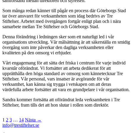
samförstånd mellan direktören och styrelsen.
Som många redan känner till pågår en process där Göteborgs Stad
tar över ansvaret för verksamheten som idag bedrivs av Tre
Stiftelser. Arbetet med övergången fortgår enligt plan och i nära
samarbete mellan Tre Stiftelser och Göteborgs Stad.
Denna förändring i ledningen sker som ett naturligt led i vår
organisations utveckling. Vår målsättning är att säkerställa en smidig
övergång som inte påverkar den dagliga verksamheten eller
kvaliteten på den omsorg vi erbjuder.
Vårt engagemang för att sätta det friska i centrum för varje individ
kvarstår oförändrat. Vi fortsätter att arbeta dedikerat för att
upprätthålla den höga standard av omsorg som kännetecknar Tre
Stiftelser. Vår personal, vars insatser är avgörande för vår
verksamhet, kan känna sig trygga i vetskapen om att deras
värdefulla arbete fortsätter att vara en grundpelare i vår organisation.
Sandra kommer fortsätta att oförändrat leda verksamheten i Tre
Stiftelser, fram tills det att hon slutar i rollen som direktör.
1
2
3
…
14
Nästa →
info@trestiftelser.se