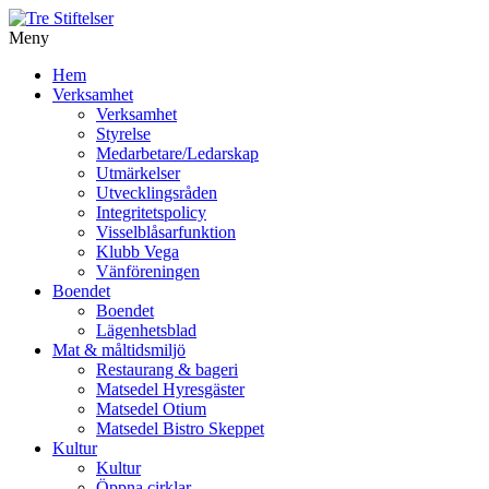
Meny
Gå
Hem
vidare
Verksamhet
till
Verksamhet
innehåll
Styrelse
Medarbetare/Ledarskap
Utmärkelser
Utvecklingsråden
Integritetspolicy
Visselblåsarfunktion
Klubb Vega
Vänföreningen
Boendet
Boendet
Lägenhetsblad
Mat & måltidsmiljö
Restaurang & bageri
Matsedel Hyresgäster
Matsedel Otium
Matsedel Bistro Skeppet
Kultur
Kultur
Öppna cirklar