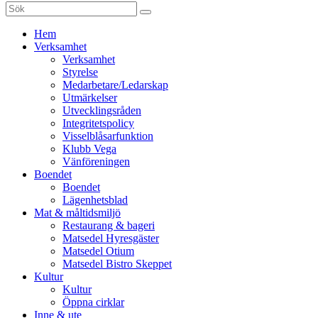
Sök
efter:
Gå
Hem
vidare
Verksamhet
till
Verksamhet
innehåll
Styrelse
Medarbetare/Ledarskap
Utmärkelser
Utvecklingsråden
Integritetspolicy
Visselblåsarfunktion
Klubb Vega
Vänföreningen
Boendet
Boendet
Lägenhetsblad
Mat & måltidsmiljö
Restaurang & bageri
Matsedel Hyresgäster
Matsedel Otium
Matsedel Bistro Skeppet
Kultur
Kultur
Öppna cirklar
Inne & ute