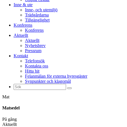
Inne & ute
Inne- och utemiljö
Trädgårdarna
Tillgänglighet
Konferens
Konferens
Aktuellt
Aktuellt
Nyhetsbrev
Pressrum
Kontakt
Telefonsök
Kontakta oss
Hitta hit
Felanmälan för externa hyresgäster
Synpunkter och klagomål
Sök
efter:
Mat
Matsedel
På gång
Aktuellt