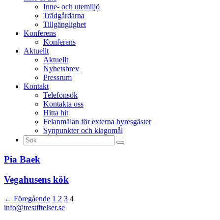
Inne- och utemiljö
Trädgårdarna
Tillgänglighet
Konferens
Konferens
Aktuellt
Aktuellt
Nyhetsbrev
Pressrum
Kontakt
Telefonsök
Kontakta oss
Hitta hit
Felanmälan för externa hyresgäster
Synpunkter och klagomål
Sök
efter:
Pia Baek
Vegahusens kök
← Föregående
1
2
3
4
info@trestiftelser.se