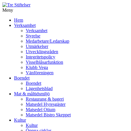
Meny
Gå
Hem
vidare
Verksamhet
till
Verksamhet
innehåll
Styrelse
Medarbetare/Ledarskap
Utmärkelser
Utvecklingsråden
Integritetspolicy
Visselblåsarfunktion
Klubb Vega
Vänföreningen
Boendet
Boendet
Lägenhetsblad
Mat & måltidsmiljö
Restaurang & bageri
Matsedel Hyresgäster
Matsedel Otium
Matsedel Bistro Skeppet
Kultur
Kultur
Öppna cirklar