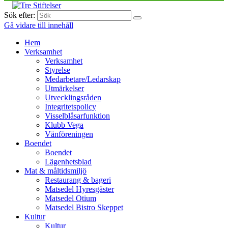
Sök efter:
Gå vidare till innehåll
Hem
Verksamhet
Verksamhet
Styrelse
Medarbetare/Ledarskap
Utmärkelser
Utvecklingsråden
Integritetspolicy
Visselblåsarfunktion
Klubb Vega
Vänföreningen
Boendet
Boendet
Lägenhetsblad
Mat & måltidsmiljö
Restaurang & bageri
Matsedel Hyresgäster
Matsedel Otium
Matsedel Bistro Skeppet
Kultur
Kultur