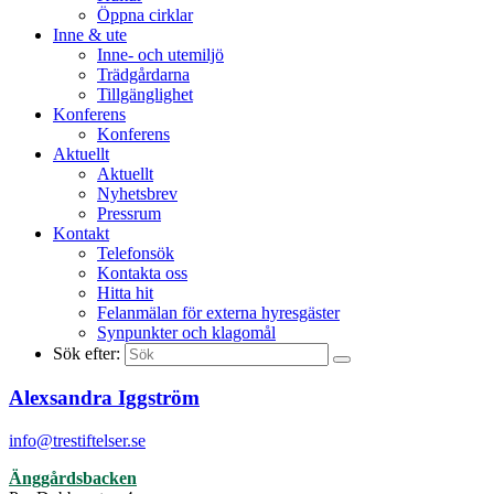
Öppna cirklar
Inne & ute
Inne- och utemiljö
Trädgårdarna
Tillgänglighet
Konferens
Konferens
Aktuellt
Aktuellt
Nyhetsbrev
Pressrum
Kontakt
Telefonsök
Kontakta oss
Hitta hit
Felanmälan för externa hyresgäster
Synpunkter och klagomål
Sök efter:
Alexsandra Iggström
info@trestiftelser.se
Änggårdsbacken