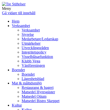
Meny
Gå vidare till innehåll
Hem
Verksamhet
Verksamhet
Styrelse
Medarbetare/Ledarskap
Utmärkelser
Utvecklingsråden
Integritetspolicy
Visselblåsarfunktion
Klubb Vega
Vänföreningen
Boendet
Boendet
Lägenhetsblad
Mat & måltidsmiljö
Restaurang & bageri
Matsedel Hyresgäster
Matsedel Otium
Matsedel Bistro Skeppet
Kultur
Kultur