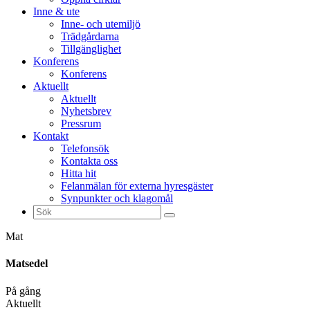
Inne & ute
Inne- och utemiljö
Trädgårdarna
Tillgänglighet
Konferens
Konferens
Aktuellt
Aktuellt
Nyhetsbrev
Pressrum
Kontakt
Telefonsök
Kontakta oss
Hitta hit
Felanmälan för externa hyresgäster
Synpunkter och klagomål
Sök
efter:
Mat
Matsedel
På gång
Aktuellt