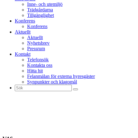
Inne- och utemiljö
Trädgårdarna
Tillgänglighet
Konferens
Konferens
Aktuellt
Aktuellt
Nyhetsbrev
Pressrum
Kontakt
Telefonsök
Kontakta oss
Hitta hit
Felanmälan för externa hyresgäster
Synpunkter och klagomål
Sök
efter: