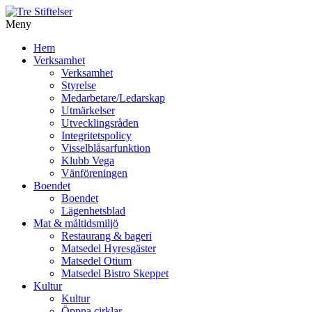
Meny
Gå
Hem
vidare
Verksamhet
till
Verksamhet
innehåll
Styrelse
Medarbetare/Ledarskap
Utmärkelser
Utvecklingsråden
Integritetspolicy
Visselblåsarfunktion
Klubb Vega
Vänföreningen
Boendet
Boendet
Lägenhetsblad
Mat & måltidsmiljö
Restaurang & bageri
Matsedel Hyresgäster
Matsedel Otium
Matsedel Bistro Skeppet
Kultur
Kultur
Öppna cirklar