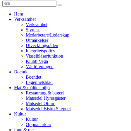
Sök
efter:
Gå
Hem
vidare
Verksamhet
till
Verksamhet
innehåll
Styrelse
Medarbetare/Ledarskap
Utmärkelser
Utvecklingsråden
Integritetspolicy
Visselblåsarfunktion
Klubb Vega
Vänföreningen
Boendet
Boendet
Lägenhetsblad
Mat & måltidsmiljö
Restaurang & bageri
Matsedel Hyresgäster
Matsedel Otium
Matsedel Bistro Skeppet
Kultur
Kultur
Öppna cirklar
Inne & ute